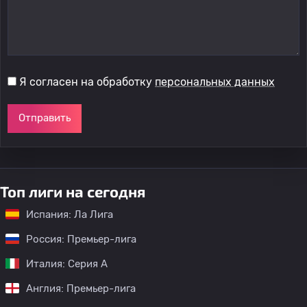
Я согласен на обработку
персональных данных
Отправить
Топ лиги на сегодня
Испания: Ла Лига
Россия: Премьер-лига
Италия: Серия А
Англия: Премьер-лига