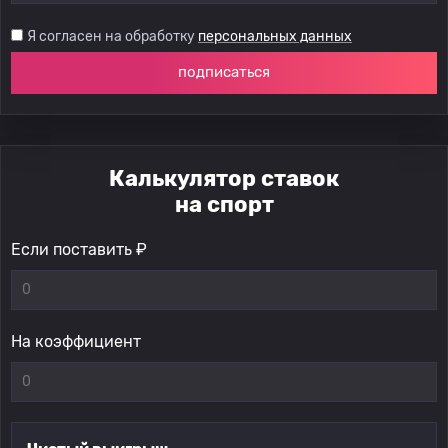
Я согласен на обработку
персональных данных
подписаться
Калькулятор ставок
на спорт
Если поставить ₽
На коэффициент