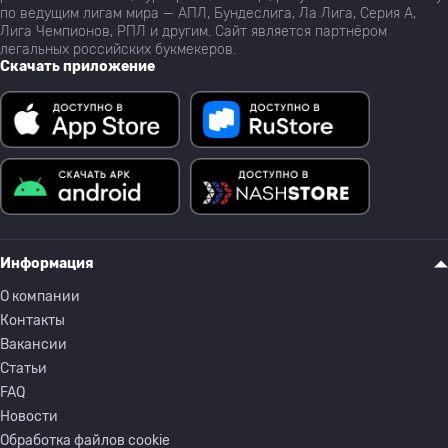
по ведущим лигам мира — АПЛ, Бундеслига, Ла Лига, Серия А,
Лига Чемпионов, РПЛ и другим. Сайт является партнёром
легальных российских букмекеров.
Скачать приложение
Информация
О компании
Контакты
Вакансии
Статьи
FAQ
Новости
Обработка файлов cookie