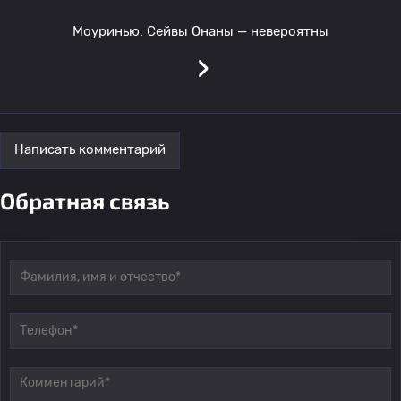
Моуринью: Сейвы Онаны — невероятны
›
Написать комментарий
Обратная связь