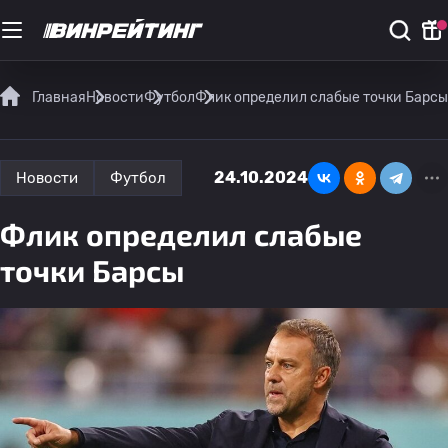
Главная
Новости
Футбол
Флик определил слабые точки Барсы
24.10.2024
Новости
Футбол
Флик определил слабые
точки Барсы