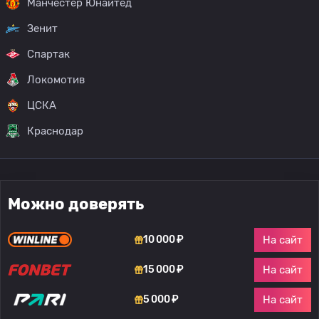
Манчестер Юнайтед
Зенит
Спартак
Локомотив
ЦСКА
Краснодар
Можно доверять
На сайт
10 000 ₽
На сайт
15 000 ₽
На сайт
5 000 ₽