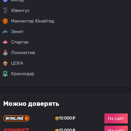
Ювентус
Манчестер Юнайтед
Зенит
Спартак
Локомотив
ЦСКА
Краснодар
Можно доверять
На сайт
10 000 ₽
На сайт
15 000 ₽