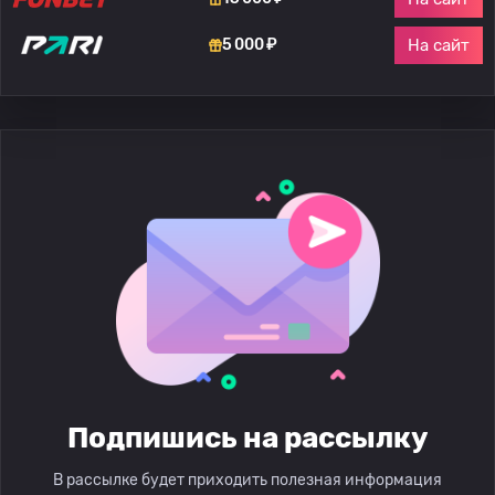
На сайт
5 000 ₽
Подпишись на рассылку
В рассылке будет приходить полезная информация