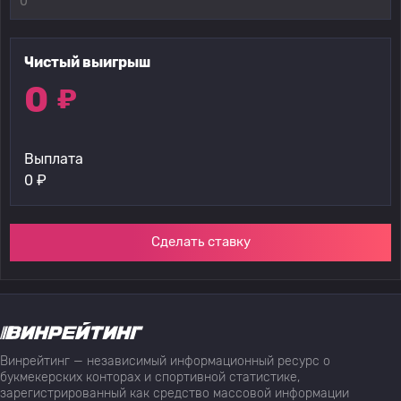
Чистый выигрыш
0
₽
Выплата
0
₽
Сделать ставку
Винрейтинг — независимый информационный ресурс о
букмекерских конторах и спортивной статистике,
зарегистрированный как средство массовой информации