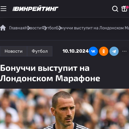
Главная
Новости
Футбол
Бонуччи выступит на Лондонском М
10.10.2024
Новости
Футбол
Бонуччи выступит на
Лондонском Марафоне