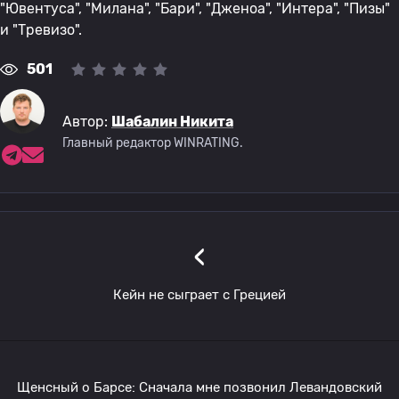
"Ювентуса", "Милана", "Бари", "Дженоа", "Интера", "Пизы"
и "Тревизо".
501
Автор:
Шабалин Никита
Главный редактор WINRATING.
‹
Кейн не сыграет с Грецией
Щенсный о Барсе: Сначала мне позвонил Левандовский