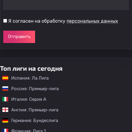
Я согласен на обработку
персональных данных
Отправить
Топ лиги на сегодня
Испания: Ла Лига
Россия: Премьер-лига
Италия: Серия А
Англия: Премьер-лига
Германия: Бундеслига
Франция: Лига 1