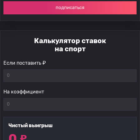
подписаться
Калькулятор ставок
на спорт
Если поставить ₽
На коэффициент
Чистый выигрыш
0
₽