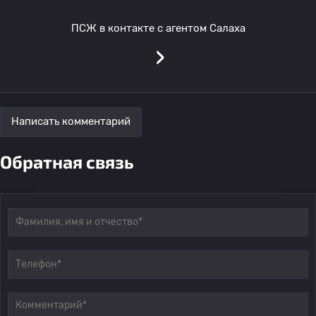
ПСЖ в контакте с агентом Салаха
›
Написать комментарий
Обратная связь