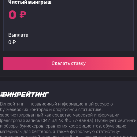
Чистый выигрыш
0
₽
Выплата
0
₽
Сделать ставку
Винрейтинг — независимый информационный ресурс о
букмекерских конторах и спортивной статистике,
зарегистрированный как средство массовой информации
(реестровая запись СМИ ЭЛ № ФС 77-83883). Публикует рейтинги
и обзоры букмекеров, сравнения коэффициентов, обучающие
материалы для беттеров, а также футбольную статистику: