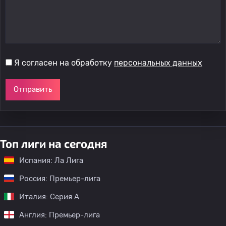
Я согласен на обработку
персональных данных
Отправить
Топ лиги на сегодня
Испания: Ла Лига
Россия: Премьер-лига
Италия: Серия А
Англия: Премьер-лига