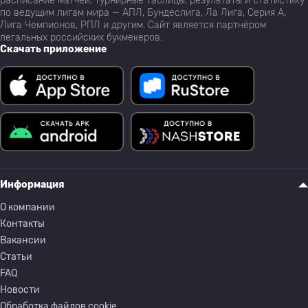
расписание матчей, турнирные таблицы, результаты и статистику
по ведущим лигам мира — АПЛ, Бундеслига, Ла Лига, Серия А,
Лига Чемпионов, РПЛ и другим. Сайт является партнёром
легальных российских букмекеров.
Скачать приложение
Информация
О компании
Контакты
Вакансии
Статьи
FAQ
Новости
Обработка файлов cookie