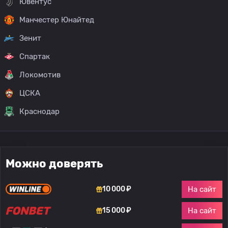
Ювентус
Манчестер Юнайтед
Зенит
Спартак
Локомотив
ЦСКА
Краснодар
Можно доверять
На сайт
10 000 ₽
На сайт
15 000 ₽