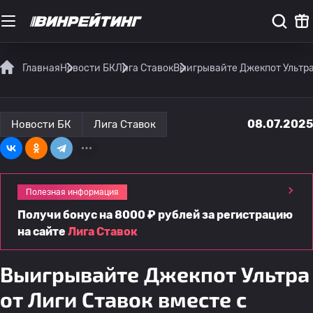
Главная
Новости БК
Лига Ставок
Выигрывайте Джекпот Ультра
08.07.2025
Новости БК
Лига Ставок
Полезная информация
Получи бонус на 8000 ₽ рублей за регистрацию
на сайте
Лига Ставок
Выигрывайте Джекпот Ультра
от Лиги Ставок вместе с