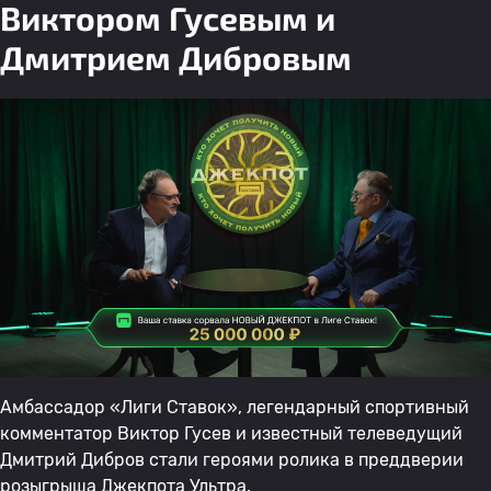
Виктором Гусевым и
Дмитрием Дибровым
Амбассадор «Лиги Ставок», легендарный спортивный
комментатор Виктор Гусев и известный телеведущий
Дмитрий Дибров стали героями ролика в преддверии
розыгрыша Джекпота Ультра.