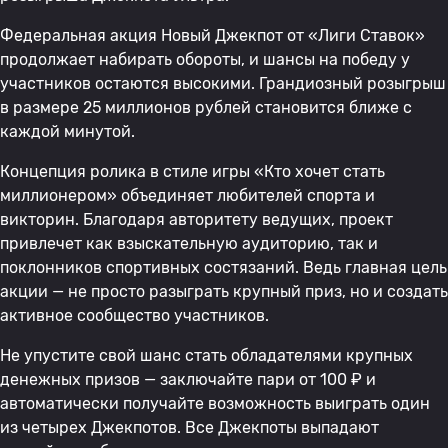
Федеральная акция Новый Джекпот от «Лиги Ставок»
продолжает набирать обороты, и шансы на победу у
участников остаются высокими. Грандиозный розыгрыш
в размере 25 миллионов рублей становится ближе с
каждой минутой.
Концепция ролика в стиле игры «Кто хочет стать
миллионером» объединяет любителей спорта и
викторин. Благодаря авторитету ведущих, проект
привлечет как взыскательную аудиторию, так и
поклонников спортивных состязаний. Ведь главная цель
акции — не просто разыграть крупный приз, но и создать
активное сообщество участников.
Не упустите свой шанс стать обладателями крупных
денежных призов — заключайте пари от 100 ₽ и
автоматически получайте возможность выиграть один
из четырех Джекпотов. Все Джекпоты выпадают