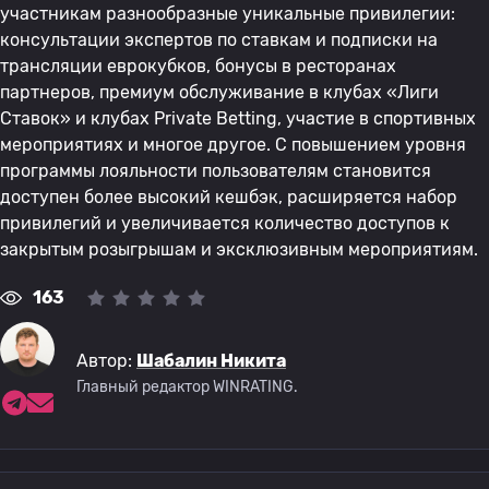
участникам разнообразные уникальные привилегии:
консультации экспертов по ставкам и подписки на
трансляции еврокубков, бонусы в ресторанах
партнеров, премиум обслуживание в клубах «Лиги
Ставок» и клубах Private Betting, участие в спортивных
мероприятиях и многое другое. С повышением уровня
программы лояльности пользователям становится
доступен более высокий кешбэк, расширяется набор
привилегий и увеличивается количество доступов к
закрытым розыгрышам и эксклюзивным мероприятиям.
163
Автор:
Шабалин Никита
Главный редактор WINRATING.