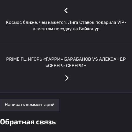
‹
Космос ближе, чем кажется: Лига Ставок подарила VIP-
клиентам поездку на Байконур
PRIME FL: ИГОРЬ «ГАРРИ» БАРАБАНОВ VS АЛЕКСАНДР
«СЕВЕР» СЕВЕРИН
›
Написать комментарий
Обратная связь