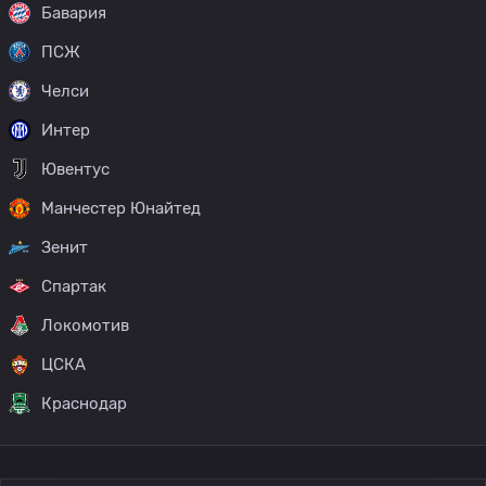
Бавария
ПСЖ
Челси
Интер
Ювентус
Манчестер Юнайтед
Зенит
Спартак
Локомотив
ЦСКА
Краснодар