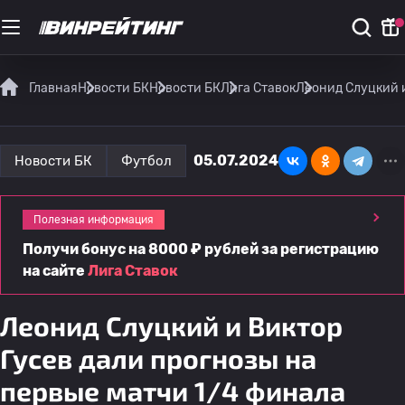
Главная
Новости БК
Новости БК
Лига Ставок
Леонид Слуцкий и
05.07.2024
Новости БК
Футбол
Полезная информация
Получи бонус на 8000 ₽ рублей за регистрацию
на сайте
Лига Ставок
Леонид Слуцкий и Виктор
Гусев дали прогнозы на
первые матчи 1/4 финала