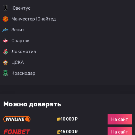
Ювентус
Манчестер Юнайтед
Зенит
Спартак
Локомотив
ЦСКА
Краснодар
Можно доверять
На сайт
10 000 ₽
На сайт
15 000 ₽