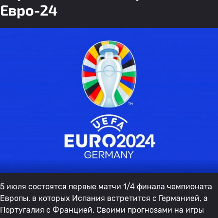
Евро-24
5 июля состоятся первые матчи 1/4 финала чемпионата
Европы, в которых Испания встретится с Германией, а
Португалия с Францией. Своими прогнозами на игры