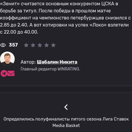
«Зенит» считается основным конкурентом ЦСКА в
борьбе за титул. После победы в прошлом матче
коэффициент на чемпионство петербуржцев снизился с
2.85 до 2.40. А вот котировки на успех «Локо» взлетели
с 22.00 до 40.00.
357
Автор:
Шабалин Никита
Главный редактор WINRATING.
‹
Определились полуфиналисты пятого сезона Лига Ставок
Media Basket