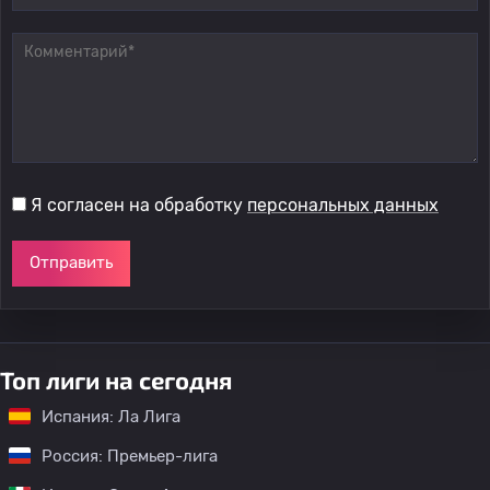
Я согласен на обработку
персональных данных
Отправить
Топ лиги на сегодня
Испания: Ла Лига
Россия: Премьер-лига