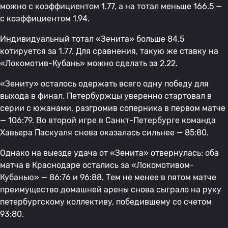
можно с коэффициентом 1.77, а на тотал меньше 166.5 —
с коэффициентом 1.94.
Индивидуальный тотал «Зенита» больше 84.5
котируется за 1.77. Для сравнения, такую же ставку на
«Локомотив-Кубань» можно сделать за 2.22.
«Зениту» осталось одержать всего одну победу для
выхода в финал. Петербуржцы уверенно стартовал в
серии с южанами, разгромив соперника в первом матче
— 106:79. Во второй игре в Санкт-Петербурге команда
Хавьера Паскуаля снова оказалась сильнее — 85:80.
Однако на выезде удача от «Зенита» отвернулась: оба
матча в Краснодаре остались за «Локомотивом-
Кубанью» — 86:76 и 96:88. Тем не менее в пятом матче
преимущество домашней арены снова сыграло на руку
петербургскому коллективу, победившему со счетом
93:80.