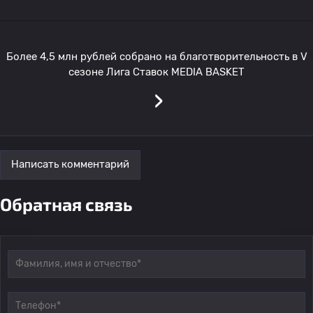
Более 4,5 млн рублей собрано на благотворительность в V
сезоне Лига Ставок MEDIA BASKET
›
Написать комментарий
Обратная связь