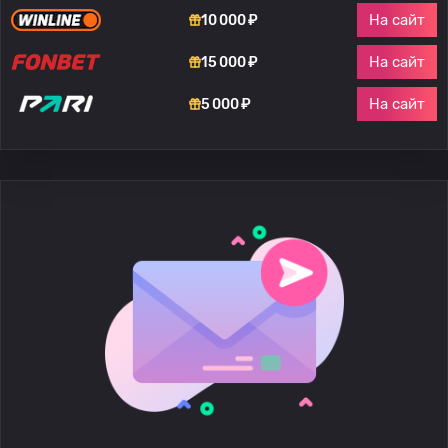
На сайт
10 000 ₽
На сайт
15 000 ₽
На сайт
5 000 ₽