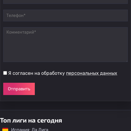
Я согласен на обработку
персональных данных
Отправить
Топ лиги на сегодня
Испания: Ла Лига