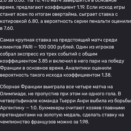
2:0 за 6.00. На то, что матч завершится в основное
время, предлагают коэффициент 1.19. Если исход игры
станет ясен по итогам овертайма, сыграет ставка с
котировкой 6.80, а вероятность серии пенальти оценили
в 7.60.
Самая крупная ставка на предстоящий матч среди
клиентов PARI — 100 000 рублей. Один из игроков
собрал экспресс из трех событий с общим
коэффициентом 3.85 и включил в него пари на победу
Франции в основное время. Аналитики оценили
вероятность такого исхода коэффициентом 1.38.
Сборная Франции выиграла все четыре матча на
Олимпиаде, не пропустив при этом ни одного гола. В
четвертьфинале команда Тьерри Анри выбила из борьбы
Аргентину — 1:0. Букмекеры считают хозяев главными
претендентами на золотую медаль, сделать ставку на
чемпионство французов можно за 1.98.