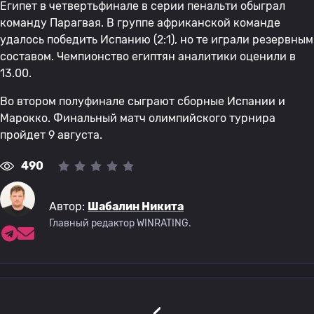
Египет в четвертьфинале в серии пенальти обыграл
команду Парагвая. В группе африканской команде
удалось победить Испанию (2:1), но те играли резервным
составом. Чемпионство египтян аналитики оценили в
13.00.
Во втором полуфинале сыграют сборные Испании и
Марокко. Финальный матч олимпийского турнира
пройдет 9 августа.
490
Автор:
Шабалин Никита
Главный редактор WINRATING.
‹