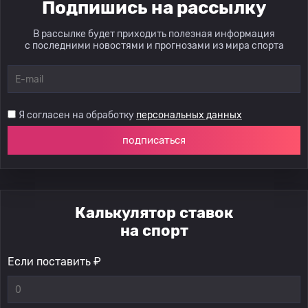
Подпишись на рассылку
В рассылке будет приходить полезная информация
с последними новостями и прогнозами из мира спорта
Я согласен на обработку
персональных данных
подписаться
Калькулятор ставок
на спорт
Если поставить ₽