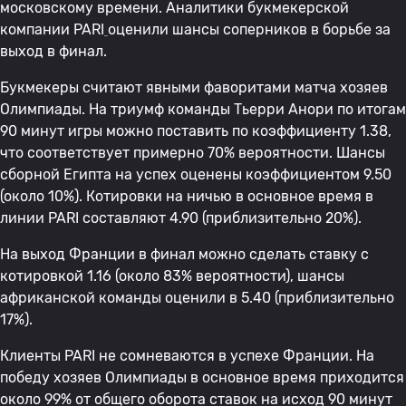
московскому времени. Аналитики букмекерской
компании PARI
оценили шансы соперников в борьбе за
выход в финал.
Букмекеры считают явными фаворитами матча хозяев
Олимпиады. На триумф команды Тьерри Анори по итогам
90 минут игры можно поставить по коэффициенту 1.38,
что соответствует примерно 70% вероятности. Шансы
сборной Египта на успех оценены коэффициентом 9.50
(около 10%). Котировки на ничью в основное время в
линии PARI составляют 4.90 (приблизительно 20%).
На выход Франции в финал можно сделать ставку с
котировкой 1.16 (около 83% вероятности), шансы
африканской команды оценили в 5.40 (приблизительно
17%).
Клиенты PARI не сомневаются в успехе Франции. На
победу хозяев Олимпиады в основное время приходится
около 99% от общего оборота ставок на исход 90 минут