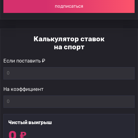
подписаться
Калькулятор ставок
на спорт
Если поставить ₽
На коэффициент
Чистый выигрыш
0
₽