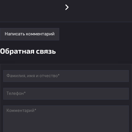
›
Написать комментарий
Обратная связь