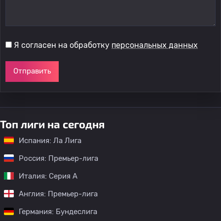
Я согласен на обработку
персональных данных
Отправить
Топ лиги на сегодня
Испания: Ла Лига
Россия: Премьер-лига
Италия: Серия А
Англия: Премьер-лига
Германия: Бундеслига