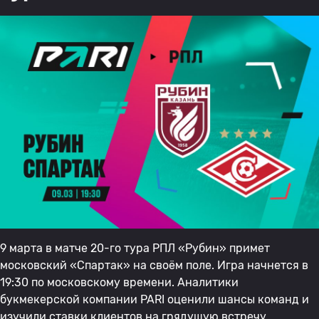
9 марта в матче 20-го тура РПЛ «Рубин» примет
московский «Спартак» на своём поле. Игра начнется в
19:30 по московскому времени. Аналитики
букмекерской компании PARI оценили шансы команд и
изучили ставки клиентов на грядущую встречу.