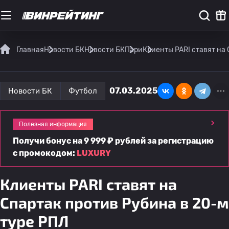
Главная
Новости БК
Новости БК
Пари
Клиенты PARI ставят на 
07.03.2025
Новости БК
Футбол
Полезная информация
Получи бонус на 9 999 ₽ рублей за регистрацию
с промокодом:
LUXURY
Клиенты PARI ставят на
Спартак против Рубина в 20-м
туре РПЛ