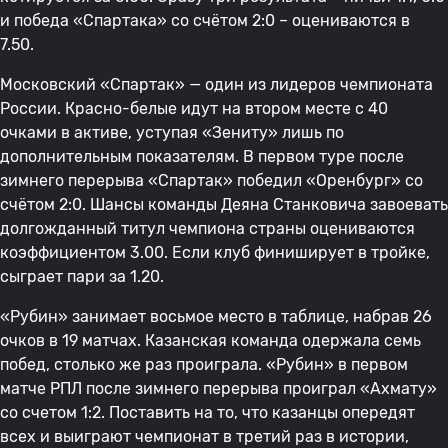
и победа «Спартака» со счётом 2:0 – оцениваются в
7.50.
Московский «Спартак» — один из лидеров чемпионата
России. Красно-белые идут на втором месте с 40
очками в активе, уступая «Зениту» лишь по
дополнительным показателям. В первом туре после
зимнего перерыва «Спартак» победил «Оренбург» со
счётом 2:0. Шансы команды Деяна Станковича завоевать
долгожданный титул чемпиона страны оцениваются
коэффициентом 3.00. Если клуб финиширует в тройке,
сыграет пари за 1.20.
«Рубин» занимает восьмое место в таблице, набрав 26
очков в 19 матчах. Казанская команда одержала семь
побед, столько же раз проиграла. «Рубин» в первом
матче РПЛ после зимнего перерыва проиграл «Ахмату»
со счетом 1:2. Поставить на то, что казанцы опередят
всех и выиграют чемпионат в третий раз в истории,