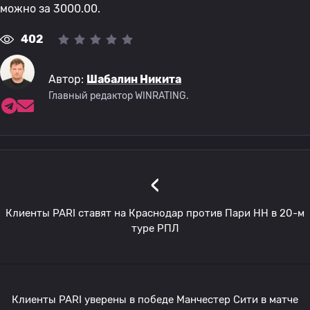
можно за 3000.00.
402
Автор:
Шабалин Никита
Главный редактор WINRATING.
‹
Клиенты PARI ставят на Краснодар против Пари НН в 20-м
туре РПЛ
Клиенты PARI уверены в победе Манчестер Сити в матче