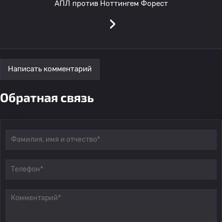
АПЛ против Ноттингем Форест
›
Написать комментарий
Обратная связь