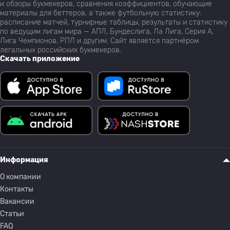
и обзоры букмекеров, сравнения коэффициентов, обучающие
материалы для беттеров, а также футбольную статистику:
расписание матчей, турнирные таблицы, результаты и статистику
по ведущим лигам мира — АПЛ, Бундеслига, Ла Лига, Серия А,
Лига Чемпионов, РПЛ и другим. Сайт является партнёром
легальных российских букмекеров.
Скачать приложение
Информация
О компании
Контакты
Вакансии
Статьи
FAQ