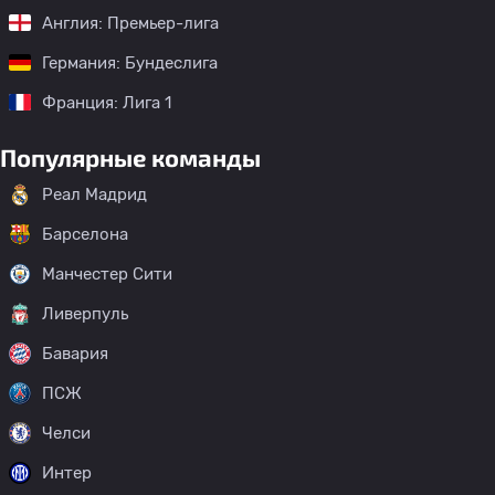
Англия: Премьер-лига
Германия: Бундеслига
Франция: Лига 1
Популярные команды
Реал Мадрид
Барселона
Манчестер Сити
Ливерпуль
Бавария
ПСЖ
Челси
Интер