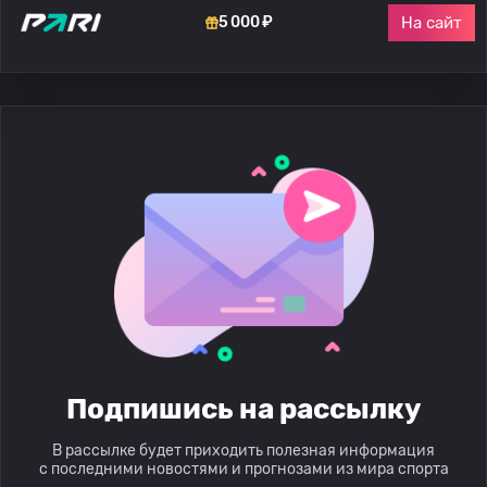
На сайт
5 000 ₽
Подпишись на рассылку
В рассылке будет приходить полезная информация
с последними новостями и прогнозами из мира спорта