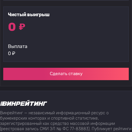
Чистый выигрыш
0
₽
Выплата
0
₽
Сделать ставку
Винрейтинг — независимый информационный ресурс о
букмекерских конторах и спортивной статистике,
зарегистрированный как средство массовой информации
(реестровая запись СМИ ЭЛ № ФС 77-83883). Публикует рейтинги