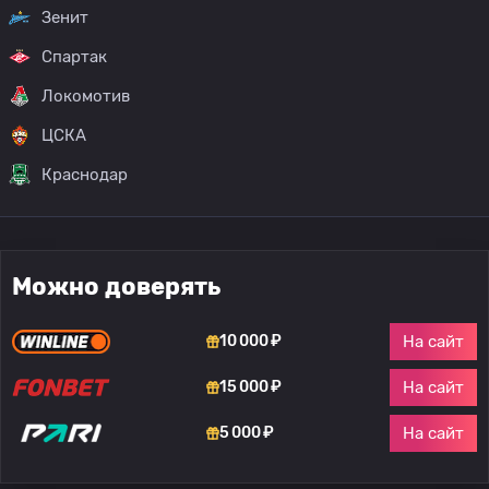
Зенит
Спартак
Локомотив
ЦСКА
Краснодар
Можно доверять
На сайт
10 000 ₽
На сайт
15 000 ₽
На сайт
5 000 ₽