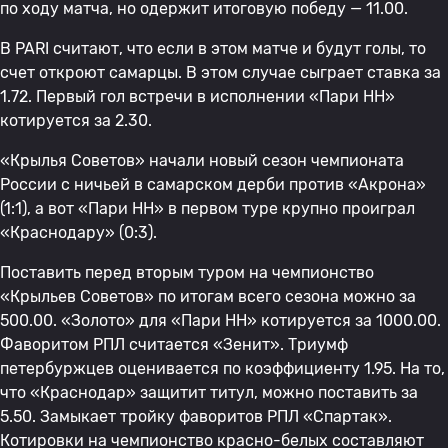
по ходу матча, но одержит итоговую победу — 11.00.
В PARI считают, что если в этом матче и будут голы, то
счет откроют самарцы. В этом случае сыграет ставка за
1.72. Первый гол встречи в исполнении «Пари НН»
котируется за 2.30.
«Крылья Советов» начали новый сезон чемпионата
России с ничьей в самарском дерби против «Акрона»
(1:1), а вот «Пари НН» в первом туре крупно проиграл
«Краснодару» (0:3).
Поставить перед вторым туром на чемпионство
«Крыльев Советов» по итогам всего сезона можно за
500.00. «Золото» для «Пари НН» котируется за 1000.00.
Фаворитом РПЛ считается «Зенит». Триумф
петербуржцев оценивается по коэффициенту 1.95. На то,
что «Краснодар» защитит титул, можно поставить за
5.50. Замыкает тройку фаворитов РПЛ «Спартак».
Котировки на чемпионство красно-белых составляют