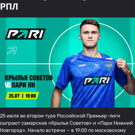
РПЛ
25 июля во втором туре Российской Премьер-лиги
сыграют самарские «Крылья Советов» и «Пари Нижний
Новгород». Начало встречи — в 19:00 по московскому