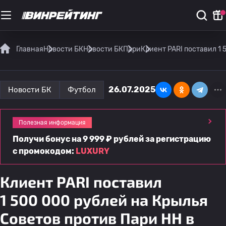
Главная
Новости БК
Новости БК
Пари
Клиент PARI поставил 1 
26.07.2025
Новости БК
Футбол
Полезная информация
Получи бонус на 9 999 ₽ рублей за регистрацию
с промокодом:
LUXURY
Клиент PARI поставил
1 500 000 рублей на Крылья
Советов против Пари НН в