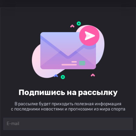
Подпишись на рассылку
В рассылке будет приходить полезная информация
с последними новостями и прогнозами из мира спорта