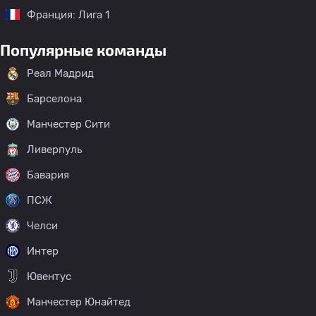
Франция: Лига 1
Популярные команды
Реал Мадрид
Барселона
Манчестер Сити
Ливерпуль
Бавария
ПСЖ
Челси
Интер
Ювентус
Манчестер Юнайтед