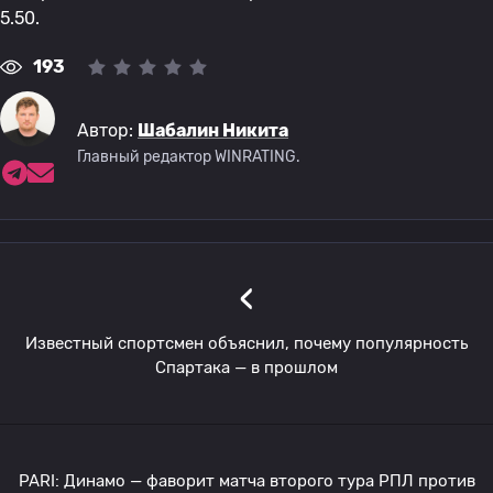
5.50.
193
Автор:
Шабалин Никита
Главный редактор WINRATING.
‹
Известный спортсмен объяснил, почему популярность
Спартака — в прошлом
PARI: Динамо — фаворит матча второго тура РПЛ против