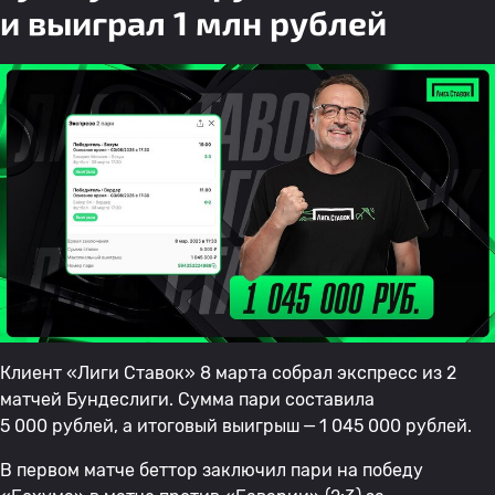
и выиграл 1 млн рублей
Клиент «Лиги Ставок» 8 марта собрал экспресс из 2
матчей Бундеслиги. Сумма пари составила
5 000 рублей, а итоговый выигрыш — 1 045 000 рублей.
В первом матче беттор заключил пари на победу