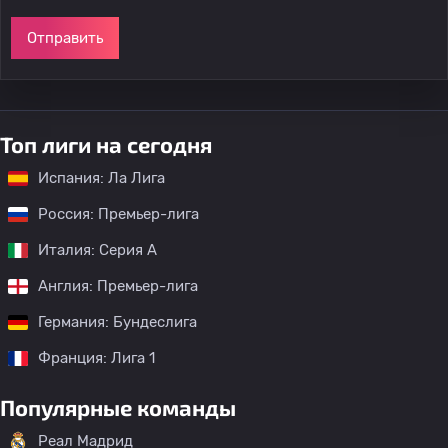
Отправить
Топ лиги на сегодня
Испания: Ла Лига
Россия: Премьер-лига
Италия: Серия А
Англия: Премьер-лига
Германия: Бундеслига
Франция: Лига 1
Популярные команды
Реал Мадрид