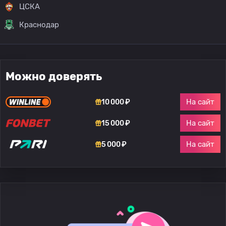
ЦСКА
Краснодар
Можно доверять
На сайт
10 000 ₽
На сайт
15 000 ₽
На сайт
5 000 ₽