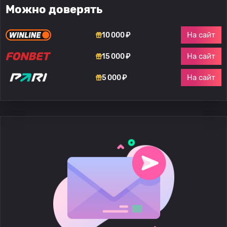
Можно доверять
На сайт
10 000 ₽
На сайт
15 000 ₽
На сайт
5 000 ₽