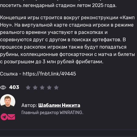
посетить легендарный стадион летом 2025 года.
Концепция игры строится вокруг реконструкции «Камп
Ноу». На виртуальной карте стадиона игроки в режиме
реального времени участвуют в раскопках и
соревнуются друг с другом в поисках артефактов. В
процессе раскопок игрокам также будут попадаться
рубины, коллекционные фотокарточки с матча и билеты
с розыгрышем до 3 млн рублей фрибетами.
Ссылка - https://fnbt.link/49445
403
Автор:
Шабалин Никита
Главный редактор WINRATING.