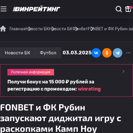
Главная
Новости БК
Новости БК
Фонбет
FONBET и ФК Рубин за
03.03.2025
Новости БК
Футбол
Полезная информация
Получи бонус на 15 000 ₽ рублей за
регистрацию с промокодом:
winrating
FONBET и ФК Рубин
запускают диджитал игру с
раскопками Камп Ноу