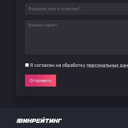
Я согласен на обработку
персональных да
Отправить