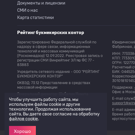
Документы и лицензии
СМИ о нас
Карта статистики
Рейтинг букмекерских контор
Зарегистрировано Федеральной службой по
Юридический 
надзору в сфере связи, информационных
Фабричная, д. 
технологий и массовых коммуникаций
ИНН: 773338
(Роскомнадзор) 12.09.2022. Реестровая запись о
КПП: 773301
регистрации СМИ Винрейтинг ЭЛ № ФС 77 -
ОГРН: 12277
83883
Расчетный с
Учредитель сетевого издания - ООО "РЕЙТИНГ
БИК: 044525
БУКМЕКЕРСКИХ КОНТОР"
Корреспонде
30101810145
ОКВЭД: 73.12 Представление в средствах
массовой информации
Поддержка:
Офис в Моск
Генеральный директор: Шабалин Никита
Александрович
E-mail служ
Чтобы улучшить работу сайта, мы
support@winr
используем файлы cookie и другие
Главный редактор:
Шабалин Никита
технологии. Продолжая использование
Александрович
E-mail адми
сайта, Вы даете свое согласие на обработку
Время работ
файлов cookie
.
круглосуточ
Хорошо