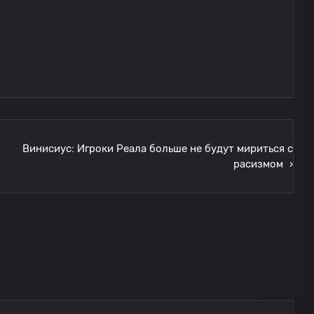
Винисиус: Игроки Реала больше не будут мириться с
расизмом
›