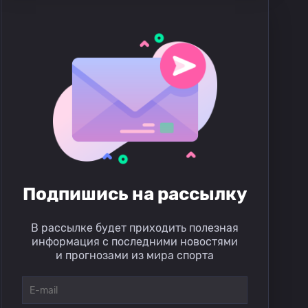
Подпишись на рассылку
В рассылке будет приходить полезная
информация с последними новостями
и прогнозами из мира спорта