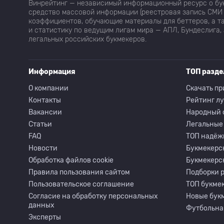
Винрейтинг — независимый информационный ресурс о бук
средство массовой информации (реестровая запись СМИ 
коэффициентов, обучающие материалы для беттеров, а та
и статистику по ведущим лигам мира — АПЛ, Бундеслига, 
легальных российских букмекеров.
Информация
ТОП разд
О компании
Скачать пр
Контакты
Рейтинг л
Вакансии
Народный 
Статьи
Легальные
FAQ
ТОП надёж
Новости
Букмекерс
Обработка файлов cookie
Букмекерс
Правила пользования сайтом
Подборки 
Пользовательское соглашение
ТОП букмек
Согласие на обработку персональных
Новые бук
данных
Футбольна
Эксперты