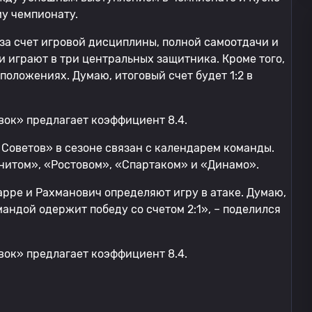
у чемпионату.
 за счет игровой дисциплины, полной самоотдачи и
и играют в три центральных защитника. Кроме того,
оложениях. Думаю, итоговый счет будет 1:2 в
вок» предлагает коэффициент 8.4.
 Советов» в сезоне связан с календарем команды.
нитом», «Ростовом», «Спартаком» и «Динамо».
рре и Рахманович определяют игру в атаке. Думаю,
андой одержит победу со счетом 2:1», – поделился
вок» предлагает коэффициент 8.4.