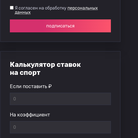
Я согласен на обработку
персональных
данных
подписаться
Калькулятор ставок
на спорт
Если поставить ₽
На коэффициент