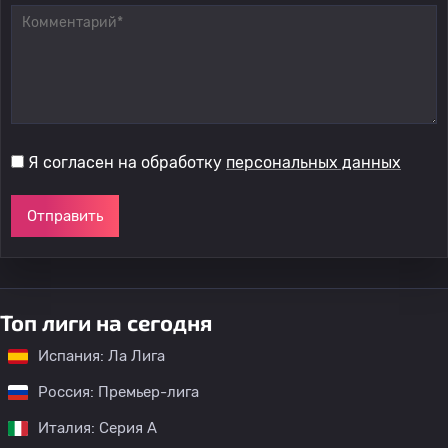
Я согласен на обработку
персональных данных
Отправить
Топ лиги на сегодня
Испания: Ла Лига
Россия: Премьер-лига
Италия: Серия А