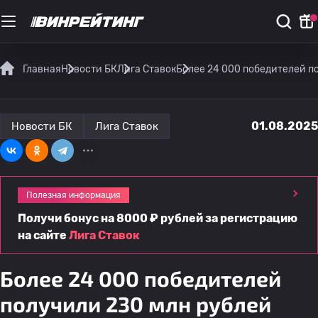
Главная
Новости БК
Лига Ставок
Более 24 000 победителей п
01.08.2025
Новости БК
Лига Ставок
Полезная информация
Получи бонус на 8000 ₽ рублей за регистрацию
на сайте
Лига Ставок
Более 24 000 победителей
получили 230 млн рублей