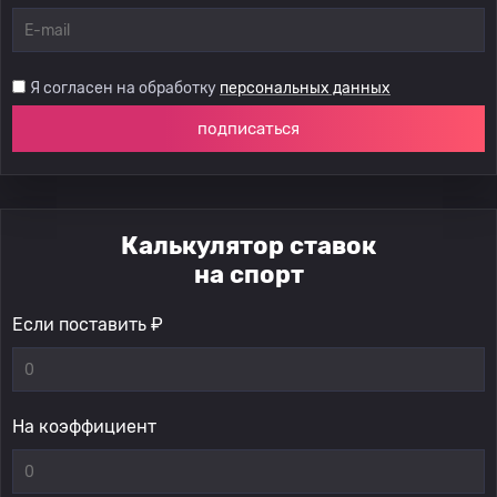
Я согласен на обработку
персональных данных
подписаться
Калькулятор ставок
на спорт
Если поставить ₽
На коэффициент