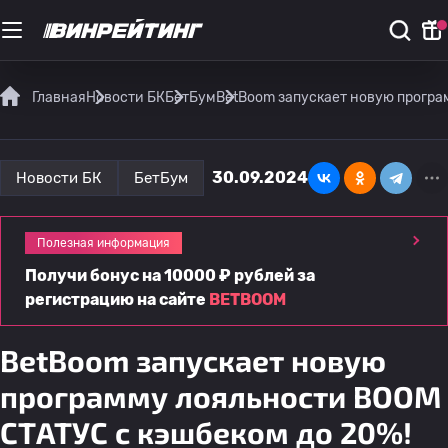
Главная
Новости БК
БетБум
BetBoom запускает новую програ
30.09.2024
Новости БК
БетБум
Полезная информация
Получи бонус на 10000 ₽ рублей за
регистрацию на сайте
BETBOOM
BetBoom запускает новую
программу лояльности BOOM
СТАТУС с кэшбеком до 20%!