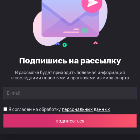
Подпишись на рассылку
В рассылке будет приходить полезная информация
с последними новостями и прогнозами из мира спорта
Я согласен на обработку
персональных данных
подписаться