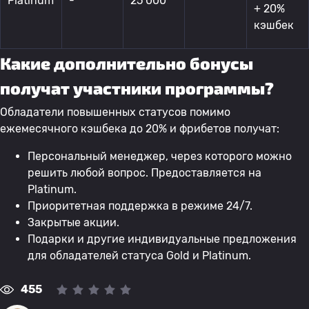
Platinum
-
25 000
+ 20%
кэшбек
Какие дополнительно бонусы
получат участники программы?
Обладатели повышенных статусов помимо
ежемесячного кэшбека до 20% и фрибетов получат:
Персональный менеджер, через которого можно
решить любой вопрос. Предоставляется на
Platinum.
Приоритетная поддержка в режиме 24/7.
Закрытые акции.
Подарки и другие индивидуальные предложения
для обладателей статуса Gold и Platinum.
455