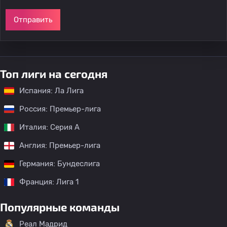
Отправить
Топ лиги на сегодня
Испания: Ла Лига
Россия: Премьер-лига
Италия: Серия А
Англия: Премьер-лига
Германия: Бундеслига
Франция: Лига 1
Популярные команды
Реал Мадрид