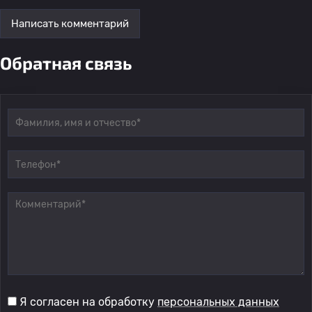
Написать комментарий
Обратная связь
Я согласен на обработку
персональных данных