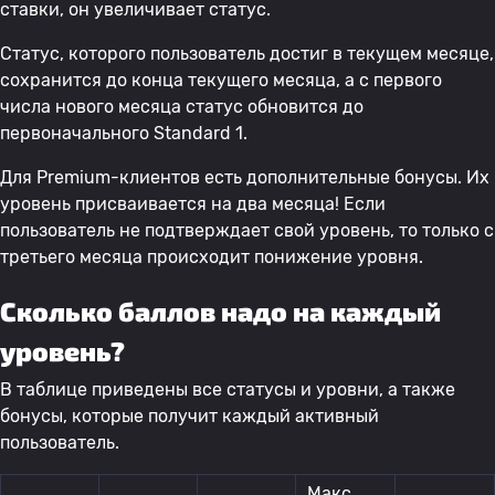
ставки, он увеличивает статус.
Статус, которого пользователь достиг в текущем месяце,
сохранится до конца текущего месяца, а с первого
числа нового месяца статус обновится до
первоначального Standard 1.
Для Premium-клиентов есть дополнительные бонусы. Их
уровень присваивается на два месяца! Если
пользователь не подтверждает свой уровень, то только с
третьего месяца происходит понижение уровня.
Сколько баллов надо на каждый
уровень?
В таблице приведены все статусы и уровни, а также
бонусы, которые получит каждый активный
пользователь.
Макс