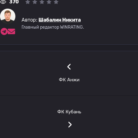
370
Автор:
Шабалин Никита
Главный редактор WINRATING.
‹
ФК Анжи
ФК Кубань
›