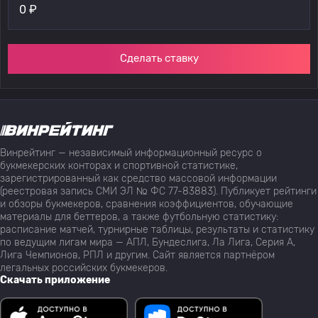
0
₽
Сделать ставку
Винрейтинг — независимый информационный ресурс о
букмекерских конторах и спортивной статистике,
зарегистрированный как средство массовой информации
(реестровая запись СМИ ЭЛ № ФС 77-83883). Публикует рейтинги
и обзоры букмекеров, сравнения коэффициентов, обучающие
материалы для беттеров, а также футбольную статистику:
расписание матчей, турнирные таблицы, результаты и статистику
по ведущим лигам мира — АПЛ, Бундеслига, Ла Лига, Серия А,
Лига Чемпионов, РПЛ и другим. Сайт является партнёром
легальных российских букмекеров.
Скачать приложение