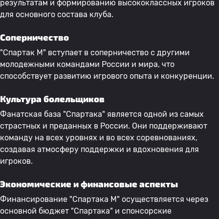
результатам и формированию высококлассных игроков
для основного состава клуба.
Соперничество
"Спартак М" вступает в соперничество с другими
молодежными командами России и мира, что
способствует развитию игрового опыта и конкуренции.
Культура болельщиков
Фанатская база "Спартака" является одной из самых
страстных и преданных в России. Они поддерживают
команду на всех уровнях и во всех соревнованиях,
создавая атмосферу поддержки и вдохновения для
игроков.
Экономические и финансовые аспекты
Финансирование "Спартака М" осуществляется через
основной бюджет "Спартака" и спонсорские