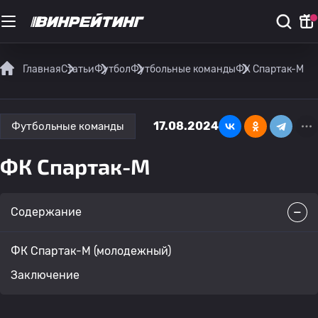
Главная
Статьи
Футбол
Футбольные команды
ФК Спартак-М
17.08.2024
Футбольные команды
ФК Спартак-М
Содержание
ФК Спартак-М (молодежный)
Заключение