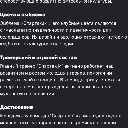
способствующие развитию футбольной культуры.
Цвета и эмблема
Эмблема «Спартака» и его клубные цвета являются
символами принадлежности и идентичности для
болельщиков. Их дизайн и эволюция отражают историю
клуба и его культурное наследие.
Тренерский и игровой состав
Главный тренер "Спартак М" активно работает над
развитием и ростом молодых игроков, помогая им
раскрыть свой потенциал. В команде присутствуют и
ветераны клуба, которые делятся своим опытом и
мудростью с новичками.
Достижения
Молодежная команда "Спартака" активно участвует в
молодежных турнирах и лигах, стремясь к высоким