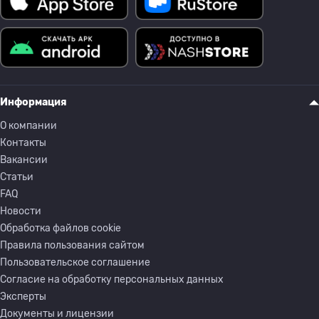
Информация
О компании
Контакты
Вакансии
Статьи
FAQ
Новости
Обработка файлов cookie
Правила пользования сайтом
Пользовательское соглашение
Согласие на обработку персональных данных
Эксперты
Документы и лицензии