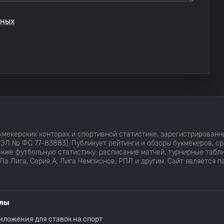
нных
мекерских конторах и спортивной статистике, зарегистрированн
ЭЛ № ФС 77-83883). Публикует рейтинги и обзоры букмекеров, с
кже футбольную статистику: расписание матчей, турнирные табли
Ла Лига, Серия А, Лига Чемпионов, РПЛ и другим. Сайт является 
елы
иложения для ставок на спорт