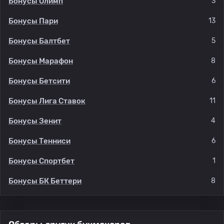
Бонусы Олимп
3
Бонусы Пари
13
Бонусы Балтбет
5
Бонусы Марафон
8
Бонусы Бетсити
6
Бонусы Лига Ставок
11
Бонусы Зенит
4
Бонусы Тенниси
6
Бонусы Спортбет
1
Бонусы БК Беттери
8
Обзоры других букмекеров