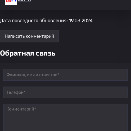
Дата последнего обновления: 19.03.2024
Написать комментарий
Обратная связь