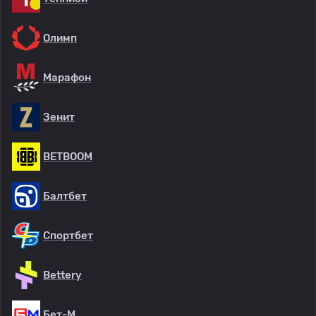
Олимп
Марафон
Зенит
BETBOOM
Балтбет
Спортбет
Bettery
Бет-М