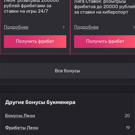
Леон: розыгрыш 200000
Лига Ставок: розыгрыш
рублей фрибетами за
фрибетов до 20000 рублей
ставки на игры 24/7
за ставки на киберспорт
Подробнее
Подробнее
Получить фрибет
Получить фрибет
Все бонусы
Другие бонусы букмекера
Бонусы Леон
20
Фрибеты Леон
19