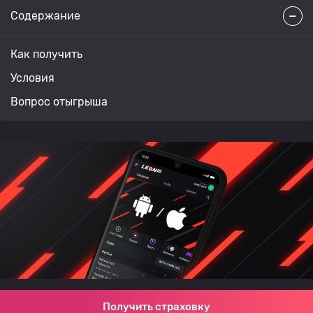
Содержание
Как получить
Условия
Вопрос отыгрыша
Получить страховку