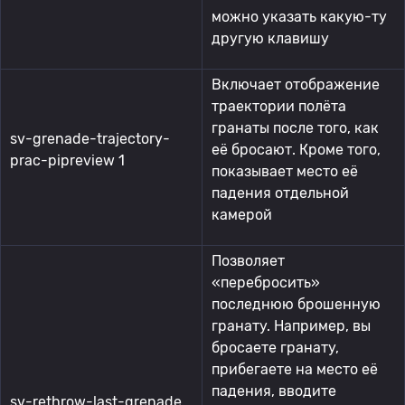
можно указать какую-ту
другую клавишу
Включает отображение
траектории полёта
гранаты после того, как
sv-grenade-trajectory-
её бросают. Кроме того,
prac-pipreview 1
показывает место её
падения отдельной
камерой
Позволяет
«перебросить»
последнюю брошенную
гранату. Например, вы
бросаете гранату,
прибегаете на место её
падения, вводите
sv-rethrow-last-grenade