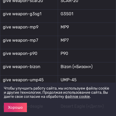
give weapon-scar20
SCAR-20
give weapon-g3sg1
G3SG1
give weapon-mp9
MP9
give weapon-mp7
MP7
give weapon-p90
P90
give weapon-bizon
Bizon («Бизон»)
give weapon-ump45
UMP-45
Чтобы улучшить работу сайта, мы используем файлы cookie
и другие технологии. Продолжая использование сайта, Вы
give weapon-mac10
MAC-10
даете свое согласие на обработку
файлов cookie
.
give weapon-deagle
Desert Eagle («Дигл»)
Хорошо