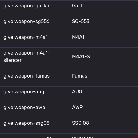
give weapon-galilar
Galil
give weapon-sg556
SG-553
give weapon-m4a1
M4A1
give weapon-m4a1-
M4A1-S
silencer
give weapon-famas
Famas
give weapon-aug
AUG
give weapon-awp
AWP
give weapon-ssg08
SSG 08