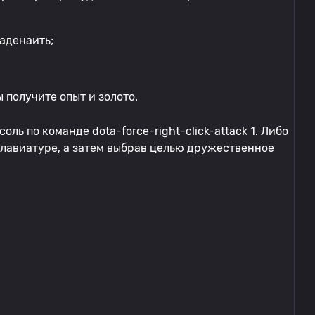
заденаить;
ы получите опыт и золото.
ль по команде dota-force-right-click-attack 1. Либо
клавиатуре, а затем выбрав целью дружественное