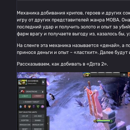
Механика добивания крипов, героев и других со
игру от других представителей жанра MOBA. Она
последний удар и получить золото и опыт за уби
фарм врагу и получаете выгоду из, казалось бы,
На сленге эта механика называется «денай», а п
принося деньги и опыт – «ластхит». Далее будут
Рассказываем, как добивать в «Дота 2».