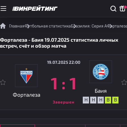
Главная
Футбольная статистика
Бразилия: Серия А
Форталеза
Форталеза - Баия 19.07.2025 статистика личных
встреч, счёт и обзор матча
19.07.2025 22:00
1
:
1
Баия
Форталеза
Н
Н
Н
В
В
Завершен