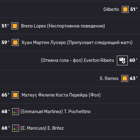
Gilberto
51 '
51 '
Breno Lopes
(Неспортивное поведение)
59 '
Хуан Мартин Лусеро
(Пропускает следующий матч)
(Отмена гола - фол)
Everton Ribeiro
60 '
S. Ramos
63 '
65 '
Матеус Фелипе Коста Перейра
(Фол)
68 '
(Emmanuel Martinez)
T. Pochettino
68 '
(E. Mancuso)
E. Britez