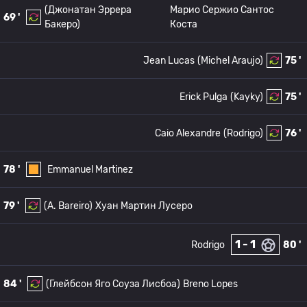
(Джонатан Эррера
Марио Сержио Сантос
69 '
Бакеро)
Коста
Jean Lucas
(Michel Araujo)
75 '
Erick Pulga
(Kayky)
75 '
Caio Alexandre
(Rodrigo)
76 '
78 '
Emmanuel Martinez
79 '
(A. Bareiro)
Хуан Мартин Лусеро
1 - 1
Rodrigo
80 '
84 '
(Глейбсон Яго Соуза Лисбоа)
Breno Lopes