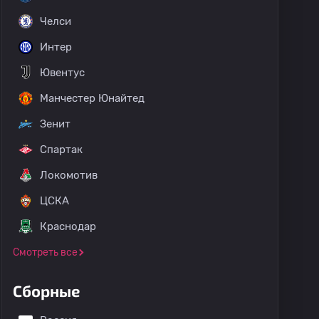
Челси
Интер
Ювентус
Манчестер Юнайтед
Зенит
Спартак
Локомотив
ЦСКА
Краснодар
Смотреть все
Сборные