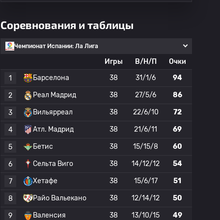
Соревнования и таблицы
Чемпионат Испании: Ла Лига
Игры
В/Н/П
Очки
Барселона
38
31/1/6
94
1
Реал Мадрид
38
27/5/6
86
2
Вильярреал
38
22/6/10
72
3
Атл. Мадрид
38
21/6/11
69
4
Бетис
38
15/15/8
60
5
Сельта Виго
38
14/12/12
54
6
Хетафе
38
15/6/17
51
7
Райо Вальекано
38
12/14/12
50
8
Валенсия
38
13/10/15
49
9