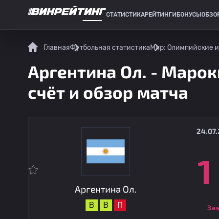
СТАТИСТИКА
РЕЙТИНГИ
БОНУСЫ
ОБЗО
СПОРТИВНАЯ СТАТИСТИКА
Главная
Футбольная статистика
Мир: Олимпийские 
Аргентина Ол. - Марок
счёт и обзор матча
24.07.
1
Аргентина Ол.
В
В
П
За