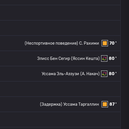
(Неспортивное поведение)
С. Рахими
70 '
Элисс Бен Сегир
(Яссин Кешта)
80 '
Уссама Эль-Аззузи
(A. Накач)
80 '
(Задержка)
Уссама Таргаллин
87 '