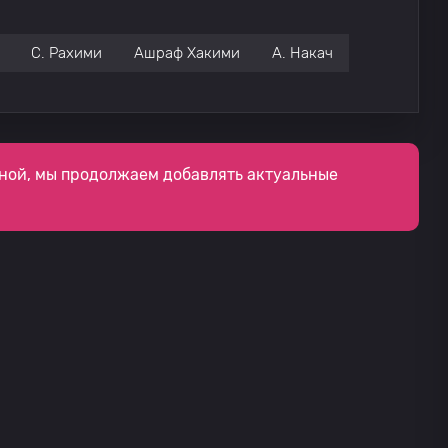
С. Рахими
Ашраф Хакими
A. Накач
ной, мы продолжаем добавлять актуальные