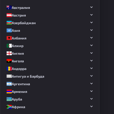
Австралия
Австрия
Азербайджан
Азия
Албания
Алжир
Англия
Ангола
Андорра
Антигуа и Барбуда
Аргентина
Армения
Аруба
Африка