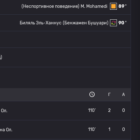
(Неспортивное поведение)
M. Mohamedi
89 '
Биляль Эль-Ханнус
(Бенжамен Бушуари)
90 '
)
Г
А
110’
2
0
 Ол.
110’
1
0
на Ол.