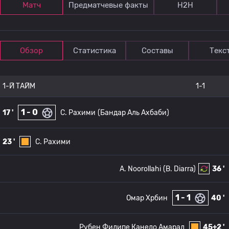
Матч
Предматчевые факты
Н2Н
Обзор
Статистика
Составы
Текс
1-Й ТАЙМ
1-1
1 - 0
17 '
С. Рахими
(Бандар Аль Ахбаби)
23 '
С. Рахими
A. Noorollahi
(B. Diarra)
36 '
1 - 1
Омар Хрбин
40 '
Рубен Филипе Канедо Амарал
45+2 '