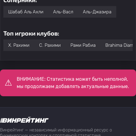
Шабаб Аль Ахли
Аль-Васл
Аль-Джазира
Топ игроки клубов:
Х. Рахими
С. Рахими
Рами Рабиа
Brahima Diarra
ВНИМАНИЕ: Статистика может быть неполной,
мы продолжаем добавлять актуальные данные.
Винрейтинг — независимый информационный ресурс о
букмекерских конторах и спортивной статистике,