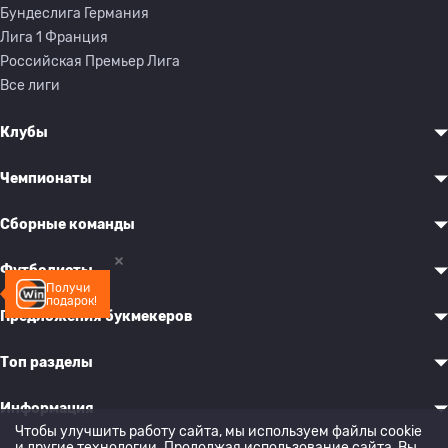
Бундеслига Германия
Лига 1 Франция
Российская Премьер Лига
Все лиги
Клубы
Чемпионаты
Сборные команды
Футболисты
Получи
подарок!
Предложения букмекеров
Топ разделы
Информация
Чтобы улучшить работу сайта, мы используем файлы cookie
и другие технологии. Продолжая использование сайта, Вы