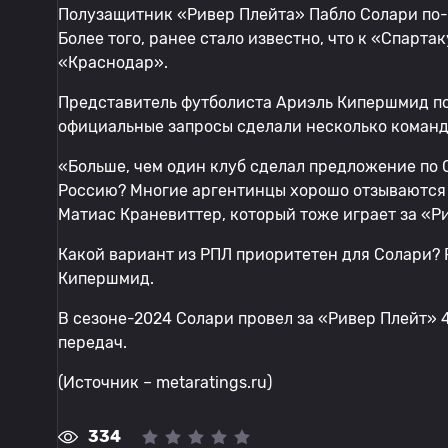
Полузащитник «Ривер Плейта» Пабло Солари по
Более того, ранее стало известно, что к «Спарта
«Краснодар».
Представитель футболиста Ариэль Кипершмид по
официальные запросы сделали несколько команд 
«Больше, чем один клуб сделал предложение по С
Россию? Многие аргентинцы хорошо отзываются о
Матиас Краневиттер, который тоже играет за «Р
Какой вариант из РПЛ приоритетен для Солари? 
Кипершмид.
В сезоне-2024 Солари провел за «Ривер Плейт» 42
передач.
(Источник – metaratings.ru)
334