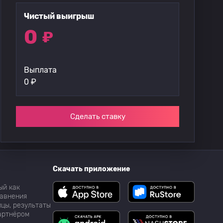
Чистый выигрыш
0
₽
Выплата
0
₽
Сделать ставку
Скачать приложение
ый как
равнения
цы, результаты
партнёром