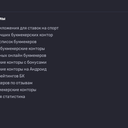
елы
иложения для ставок на спорт
учших букмекерских контор
список букмекеров
 букмекерские конторы
ных онлайн букмекеров
кие конторы с бонусами
кие конторы на Андроид
рейтингов БК
еров по отзывам
мекерские конторы
я статистика