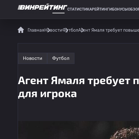
СТАТИСТИКА
РЕЙТИНГИ
БОНУСЫ
ОБЗО
СПОРТИВНАЯ СТАТИСТИКА
Главная
Новости
Футбол
Агент Ямаля требует повыше
Новости
Футбол
Агент Ямаля требует
для игрока