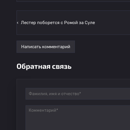
‹
Лестер поборется с Ромой за Суле
Написать комментарий
Обратная связь