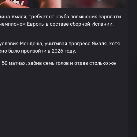
ина Ямаля, требует от клуба повышения зарплаты
л чемпионом Европы в составе сборной Испании,
 условия Мендеша, учитывая прогресс Ямаля, хотя
о было произойти в 2026 году.
50 матчах, забив семь голов и отдав столько же