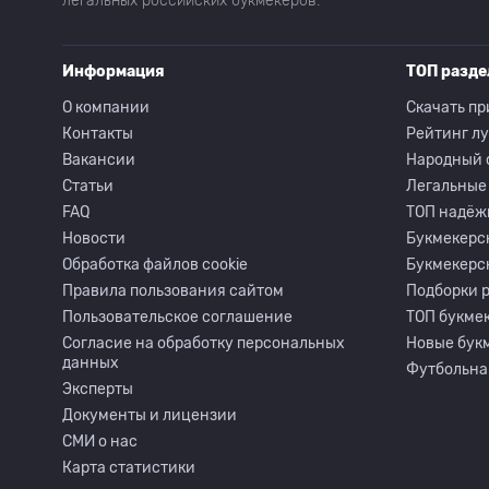
легальных российских букмекеров.
Информация
ТОП разд
О компании
Скачать пр
Контакты
Рейтинг л
Вакансии
Народный 
Статьи
Легальные
FAQ
ТОП надёж
Новости
Букмекерс
Обработка файлов cookie
Букмекерс
Правила пользования сайтом
Подборки 
Пользовательское соглашение
ТОП букмек
Согласие на обработку персональных
Новые бук
данных
Футбольна
Эксперты
Документы и лицензии
СМИ о нас
Карта статистики