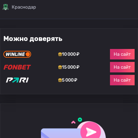
Краснодар
Можно доверять
На сайт
10 000 ₽
На сайт
15 000 ₽
На сайт
5 000 ₽