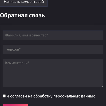
Написать комментарий
Обратная связь
Я согласен на обработку
персональных данных