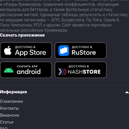
и обзоры букмекеров, сравнения коэффициентов, обучающие
материалы для беттеров, а также футбольную статистику:
расписание матчей, турнирные таблицы, результаты и статистику
по ведущим лигам мира — АПЛ, Бундеслига, Ла Лига, Серия А,
Лига Чемпионов, РПЛ и другим. Сайт является партнёром
легальных российских букмекеров.
Скачать приложение
Информация
О компании
Контакты
Вакансии
Статьи