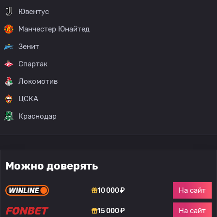
Ювентус
Манчестер Юнайтед
Зенит
Спартак
Локомотив
ЦСКА
Краснодар
Можно доверять
На сайт
10 000 ₽
На сайт
15 000 ₽