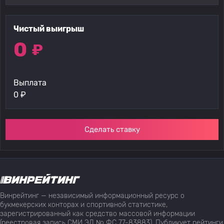
Чистый выигрыш
0
₽
Выплата
0
₽
Сделать ставку
Винрейтинг — независимый информационный ресурс о
букмекерских конторах и спортивной статистике,
зарегистрированный как средство массовой информации
(реестровая запись СМИ ЭЛ № ФС 77-83883). Публикует рейтинги