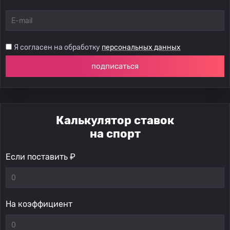
Я согласен на обработку
персональных данных
подписаться
Калькулятор ставок
на спорт
Если поставить ₽
На коэффициент