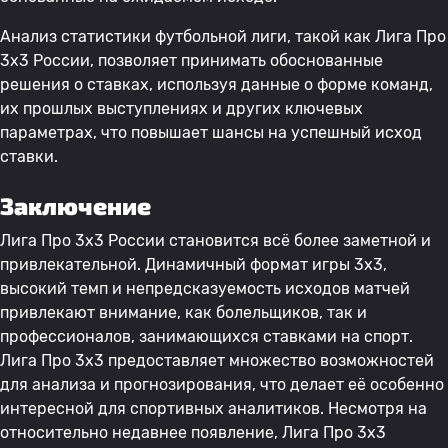
Анализ статистики футбольной лиги, такой как Лига Про
3x3 России, позволяет принимать обоснованные
решения о ставках, используя данные о форме команд,
их прошлых выступлениях и других ключевых
параметрах, что повышает шансы на успешный исход
ставки.
Заключение
Лига Про 3x3 России становится всё более заметной и
привлекательной. Динамичный формат игры 3x3,
высокий темп и непредсказуемость исходов матчей
привлекают внимание, как болельщиков, так и
профессионалов, занимающихся ставками на спорт.
Лига Про 3x3 предоставляет множество возможностей
для анализа и прогнозирования, что делает её особенно
интересной для спортивных аналитиков. Несмотря на
относительно недавнее появление, Лига Про 3x3