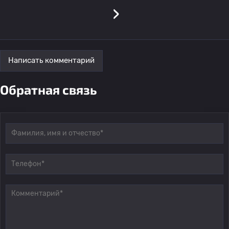
›
Написать комментарий
Обратная связь