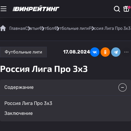
Главная
Статьи
Футбол
Футбольные лиги
Россия Лига Про 3x3
17.08.2024
Футбольные лиги
Россия Лига Про 3x3
Содержание
Россия Лига Про 3x3
Заключение