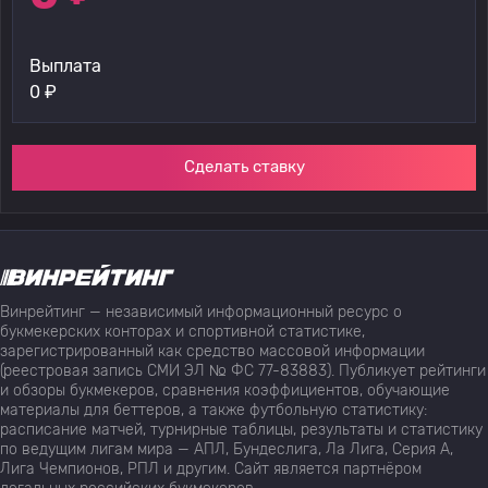
Выплата
0
₽
Сделать ставку
Винрейтинг — независимый информационный ресурс о
букмекерских конторах и спортивной статистике,
зарегистрированный как средство массовой информации
(реестровая запись СМИ ЭЛ № ФС 77-83883). Публикует рейтинги
и обзоры букмекеров, сравнения коэффициентов, обучающие
материалы для беттеров, а также футбольную статистику:
расписание матчей, турнирные таблицы, результаты и статистику
по ведущим лигам мира — АПЛ, Бундеслига, Ла Лига, Серия А,
Лига Чемпионов, РПЛ и другим. Сайт является партнёром