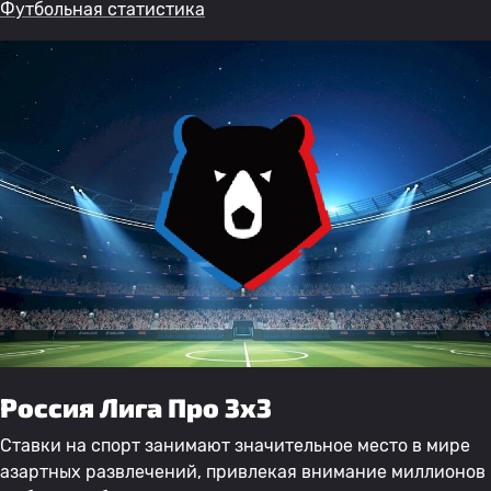
Футбольная статистика
Россия Лига Про 3x3
Ставки на спорт занимают значительное место в мире
азартных развлечений, привлекая внимание миллионов