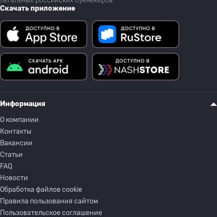
легальных российских букмекеров.
Скачать приложение
Информация
О компании
Контакты
Вакансии
Статьи
FAQ
Новости
Обработка файлов cookie
Правила пользования сайтом
Пользовательское соглашение