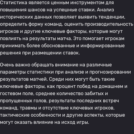
Статистика является ценным инструментом для
повышения шансов на успешные ставки. Анализ
исторических данных позволяет выявить тенденции,
определить форму команд, оценить производительность
игроков и другие ключевые факторы, которые могут
повлиять на результаты матча. Это помогает игрокам
принимать более обоснованные и информированные
решения при размещении ставок.
Очень важно обращать внимание на различные
параметры статистики при анализе и прогнозировании
результатов матчей. Среди них могут быть такие
ключевые факторы, как процент побед на домашнем и
гостевом поле, среднее количество забитых и
пропущенных голов, результаты последних встреч
команд, травмы и отсутствие ключевых игроков,
тактические особенности и другие аспекты, которые
могут оказать влияние на исход игры.