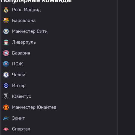
Реал Мадрид
Барселона
Манчестер Сити
Ливерпуль
Бавария
ПСЖ
Челси
Интер
Ювентус
Манчестер Юнайтед
Зенит
Спартак