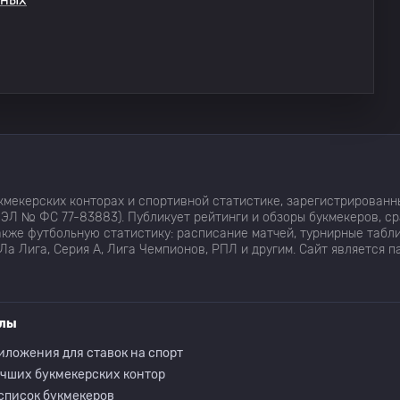
мекерских конторах и спортивной статистике, зарегистрированн
ЭЛ № ФС 77-83883). Публикует рейтинги и обзоры букмекеров, с
кже футбольную статистику: расписание матчей, турнирные табли
Ла Лига, Серия А, Лига Чемпионов, РПЛ и другим. Сайт является 
елы
иложения для ставок на спорт
учших букмекерских контор
список букмекеров