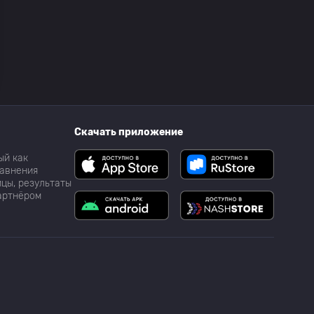
Скачать приложение
ый как
равнения
цы, результаты
партнёром