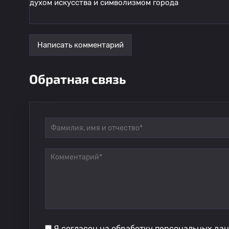
духом искусства и символизмом города
Написать комментарий
Обратная связь
Я согласен на обработку
персональных да