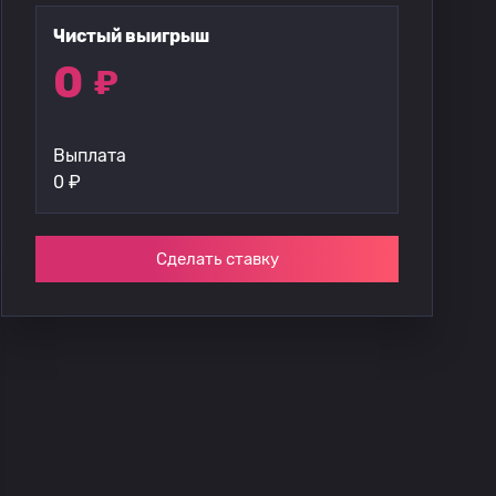
Чистый выигрыш
0
₽
Выплата
0
₽
Сделать ставку