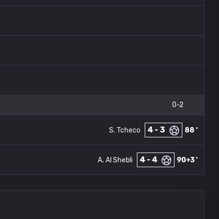
0-2
4 - 3
S. Tcheco
88 '
4 - 4
A. Al Shebli
90+3 '