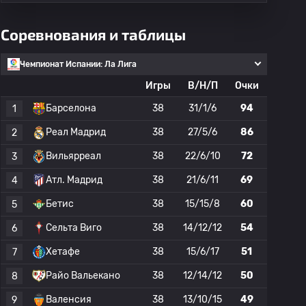
Соревнования и таблицы
Чемпионат Испании: Ла Лига
Игры
В/Н/П
Очки
Барселона
38
31/1/6
94
1
Реал Мадрид
38
27/5/6
86
2
Вильярреал
38
22/6/10
72
3
Атл. Мадрид
38
21/6/11
69
4
Бетис
38
15/15/8
60
5
Сельта Виго
38
14/12/12
54
6
Хетафе
38
15/6/17
51
7
Райо Вальекано
38
12/14/12
50
8
Валенсия
38
13/10/15
49
9