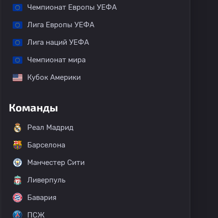
Чемпионат Европы УЕФА
Лига Европы УЕФА
Лига наций УЕФА
Чемпионат мира
Кубок Америки
Команды
Реал Мадрид
Барселона
Манчестер Сити
Ливерпуль
Бавария
ПСЖ