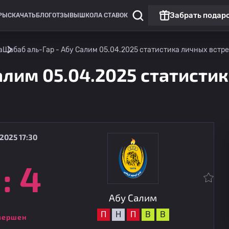
Забрать подар
РЫ
СКАЧАТЬ
БЛОГ
ОТЗЫВЫ
ШКОЛА СТАВОК
а
Шабаб аль-Гар - Абу Салим 05.04.2025 статистика личных встреч
алим 05.04.2025 статистик
2025 17:30
:
4
Чемпионат России: РПЛ
Матч дня
Динамо Москва
09.08
14:30
Динамо Махачкала
Абу Салим
П
Н
П
В
В
вершен