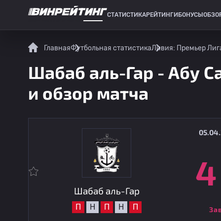
СТАТИСТИКА
РЕЙТИНГИ
БОНУСЫ
ОБЗО
СПОРТИВНАЯ СТАТИСТИКА
Главная
Футбольная статистика
Ливия: Премьер Лиг
Шабаб аль-Гар - Абу С
и обзор матча
05.04.
4
Шабаб аль-Гар
П
Н
П
Н
П
За