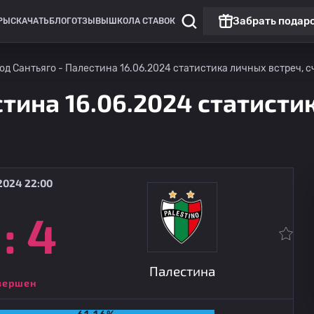
Забрать подар
РЫ
СКАЧАТЬ
БЛОГ
ОТЗЫВЫ
ШКОЛА СТАВОК
од Сантьяго - Палестина 16.06.2024 статистика личных встреч, с
стина 16.06.2024 статисти
2024 22:00
:
4
Премьер-лига
U. Де Чили
10.08
03:00
Палестина
Палестина
вершен