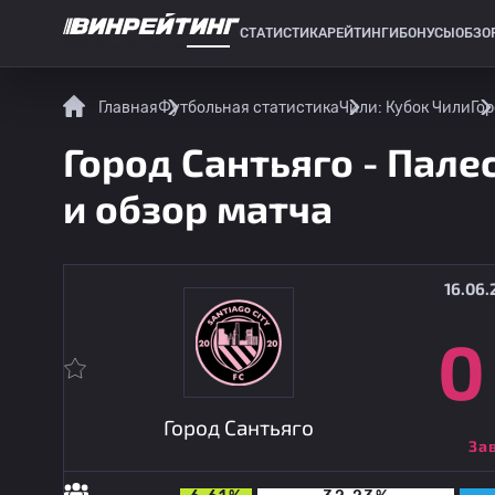
СТАТИСТИКА
РЕЙТИНГИ
БОНУСЫ
ОБЗО
СПОРТИВНАЯ СТАТИСТИКА
Главная
Футбольная статистика
Чили: Кубок Чили
Гор
Город Сантьяго - Пале
и обзор матча
16.06.
0
Город Сантьяго
За