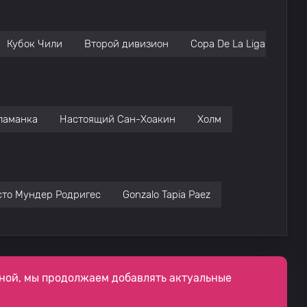
Кубок Чили
Второй дивизион
Copa De La Liga: Chile
ламанка
Настоящий Сан-Хоакин
Холм
сто Мундер Родригес
Gonzalo Tapia Paez
ной, мы продолжаем добавлять актуальные