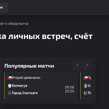
ок
чёт и обзор матча
ка личных встреч, счёт
Популярные матчи
Второй дивизион
Премьер-лиг
Колчагуа
U. Де Чили
09.08
23:00
Город Сантьяго
Палестина