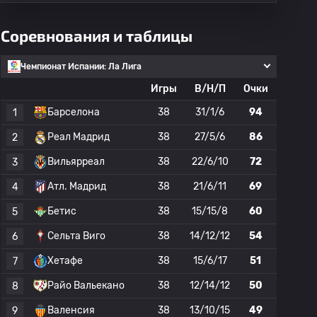
Соревнования и таблицы
Чемпионат Испании: Ла Лига
Игры
В/Н/П
Очки
Барселона
38
31/1/6
94
1
Реал Мадрид
38
27/5/6
86
2
Вильярреал
38
22/6/10
72
3
Атл. Мадрид
38
21/6/11
69
4
Бетис
38
15/15/8
60
5
Сельта Виго
38
14/12/12
54
6
Хетафе
38
15/6/17
51
7
Райо Вальекано
38
12/14/12
50
8
Валенсия
38
13/10/15
49
9