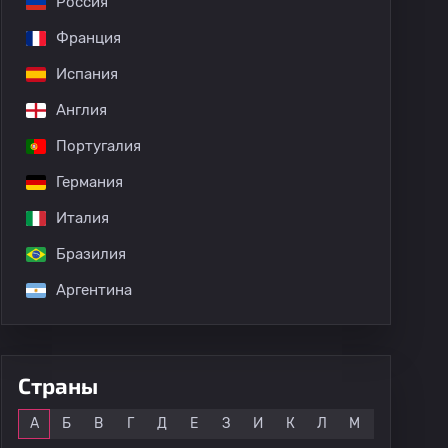
Россия
Франция
Испания
Англия
Португалия
Германия
Италия
Бразилия
Аргентина
Страны
Все
А
Б
В
Г
Д
Е
З
И
К
Л
М
Н
О