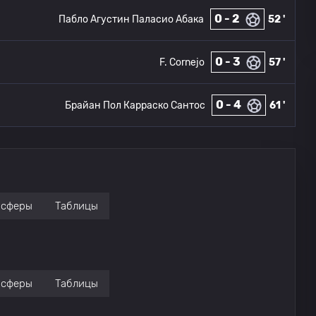
0 - 2
Пабло Агустин Паласио Абака
52 '
0 - 3
F. Cornejo
57 '
0 - 4
Брайан Пол Карраско Сантос
61 '
нсферы
Таблицы
нсферы
Таблицы