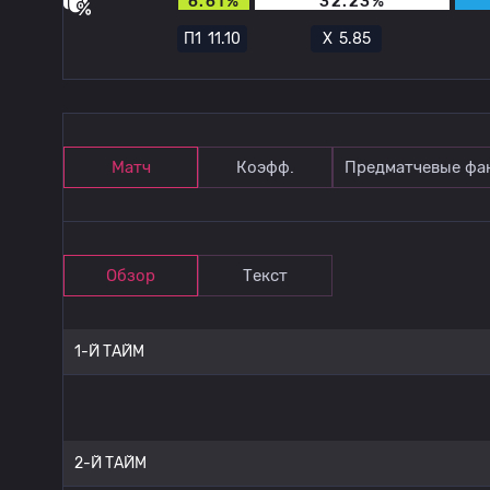
6.61%
32.23%
П1
11.10
Х
5.85
Матч
Коэфф.
Предматчевые фа
Обзор
Текст
1-Й ТАЙМ
2-Й ТАЙМ