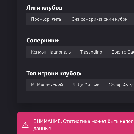
Лиги клубов:
Премьер-лига
Южноамериканский кубок
Соперники:
Конкон Националь
Trasandino
Брюгге Са
Топ игроки клубов:
М. Масловский
N. Да Сильва
Сесар Аугу
ВНИМАНИЕ: Статистика может быть непол
данные.