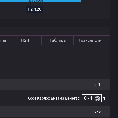
61.16%
П2
1.20
кты
Н2Н
Таблица
Трансляции
П
0-1
0 - 1
Хосе Карлос Бизама Венегас
1 '
0-3