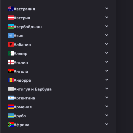
Австралия
Австрия
Азербайджан
Азия
Албания
Алжир
Англия
Ангола
Андорра
Антигуа и Барбуда
Аргентина
Армения
Аруба
Африка