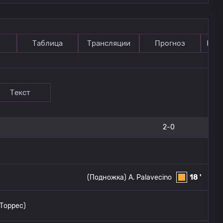
Таблица
Трансляции
Прогноз
Ком
Текст
2-0
(Подножка)
A. Palavecino
18 '
Торрес)