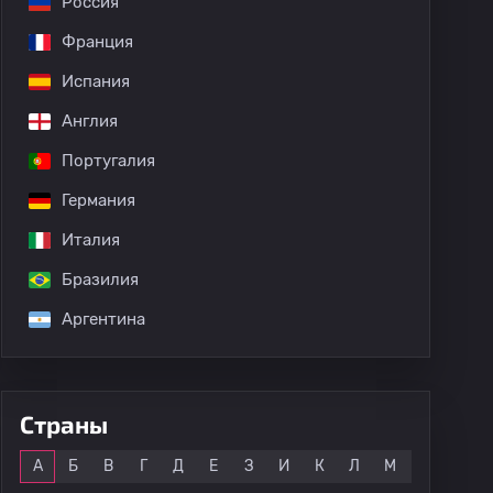
Россия
Клубные товарищеские матчи
Товарищеские матчи
Франция
Испания
Англия
Португалия
Германия
Италия
н Гименес
Бразилия
Аргентина
Страны
Все
А
Б
В
Г
Д
Е
З
И
К
Л
М
Н
О