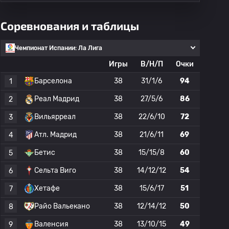
Соревнования и таблицы
Чемпионат Испании: Ла Лига
Игры
В/Н/П
Очки
Барселона
38
31/1/6
94
1
Реал Мадрид
38
27/5/6
86
2
Вильярреал
38
22/6/10
72
3
Атл. Мадрид
38
21/6/11
69
4
Бетис
38
15/15/8
60
5
Сельта Виго
38
14/12/12
54
6
Хетафе
38
15/6/17
51
7
Райо Вальекано
38
12/14/12
50
8
Валенсия
38
13/10/15
49
9