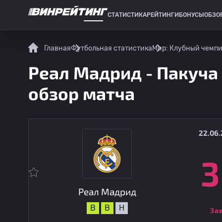
СТАТИСТИКА
РЕЙТИНГИ
БОНУСЫ
ОБЗО
СПОРТИВНАЯ СТАТИСТИКА
Главная
Футбольная статистика
Мир: Клубный чемп
Реал Мадрид - Пакуча 
обзор матча
22.06.
3
Реал Мадрид
В
В
Н
За