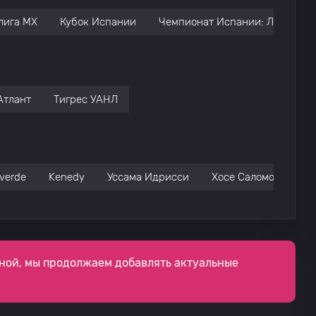
лига МХ
Кубок Испании
Чемпионат Испании: Ла Лига
Атлант
Тигрес УАНЛ
lverde
Kenedy
Уссама Идрисси
Хосе Саломон Рондо
ной, мы продолжаем добавлять актуальные