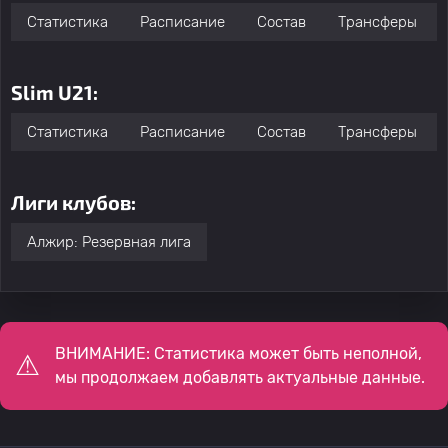
Статистика
Расписание
Состав
Трансферы
Slim U21:
Статистика
Расписание
Состав
Трансферы
Лиги клубов:
Алжир: Резервная лига
ВНИМАНИЕ: Статистика может быть неполной,
мы продолжаем добавлять актуальные данные.