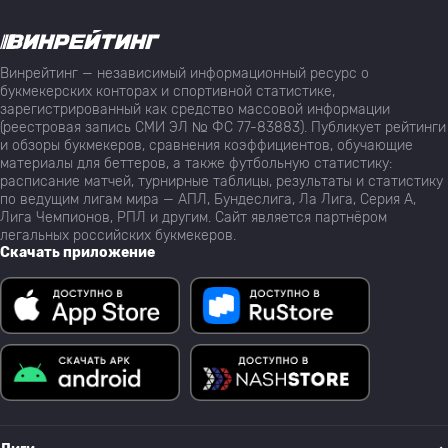
Винрейтинг — независимый информационный ресурс о
букмекерских конторах и спортивной статистике,
зарегистрированный как средство массовой информации
(реестровая запись СМИ ЭЛ № ФС 77-83883). Публикует рейтинги
и обзоры букмекеров, сравнения коэффициентов, обучающие
материалы для беттеров, а также футбольную статистику:
расписание матчей, турнирные таблицы, результаты и статистику
по ведущим лигам мира — АПЛ, Бундеслига, Ла Лига, Серия А,
Лига Чемпионов, РПЛ и другим. Сайт является партнёром
легальных российских букмекеров.
Скачать приложение