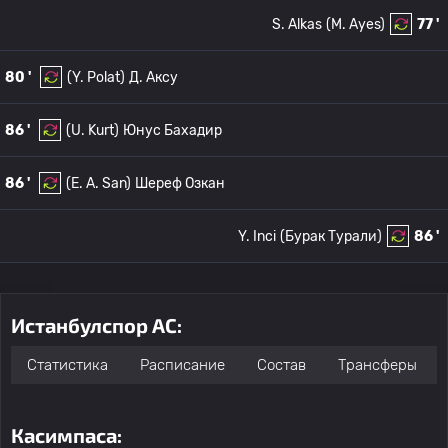
S. Alkas
(M. Ayes)
77 '
80 '
(Y. Polat)
Д. Аксу
86 '
(U. Kurt)
Юнус Бахадир
86 '
(E. A. San)
Шереф Озкан
Y. Inci
(Бурак Турали)
86 '
Истанбулспор АС:
Статистика
Расписание
Состав
Трансферы
Касимпаса: