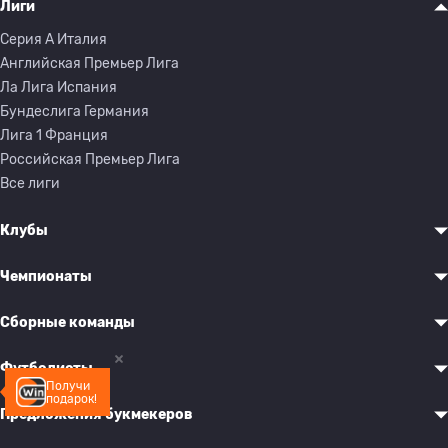
Лиги
Серия A Италия
Английская Премьер Лига
Ла Лига Испания
Бундеслига Германия
Лига 1 Франция
Российская Премьер Лига
Все лиги
Клубы
Чемпионаты
Сборные команды
Футболисты
Получи
подарок!
Предложения букмекеров