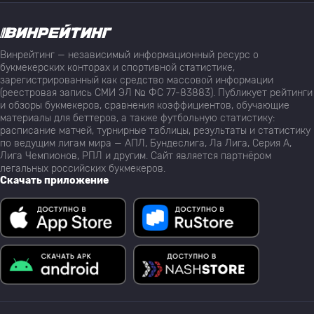
Винрейтинг — независимый информационный ресурс о
букмекерских конторах и спортивной статистике,
зарегистрированный как средство массовой информации
(реестровая запись СМИ ЭЛ № ФС 77-83883). Публикует рейтинги
и обзоры букмекеров, сравнения коэффициентов, обучающие
материалы для беттеров, а также футбольную статистику:
расписание матчей, турнирные таблицы, результаты и статистику
по ведущим лигам мира — АПЛ, Бундеслига, Ла Лига, Серия А,
Лига Чемпионов, РПЛ и другим. Сайт является партнёром
легальных российских букмекеров.
Скачать приложение