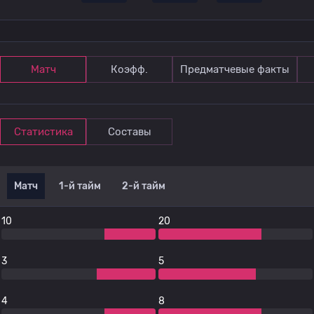
Матч
Коэфф.
Предматчевые факты
Статистика
Составы
Матч
1-й тайм
2-й тайм
10
20
3
5
4
8