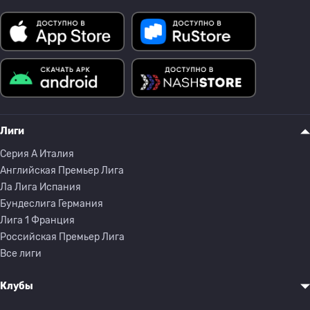
Лиги
Серия A Италия
Английская Премьер Лига
Ла Лига Испания
Бундеслига Германия
Лига 1 Франция
Российская Премьер Лига
Все лиги
Клубы