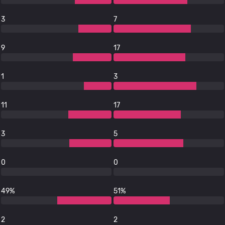
3
7
9
17
1
3
11
17
3
5
0
0
49%
51%
2
2