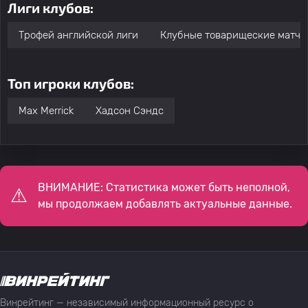
Лиги клубов:
Трофей английской лиги
Клубные товарищеские матчи
Топ игроки клубов:
Max Merrick
Хадсон Сэндс
ВНИМАНИЕ: Статистика может быть неполной,
мы продолжаем добавлять актуальные данные.
Винрейтинг — независимый информационный ресурс о