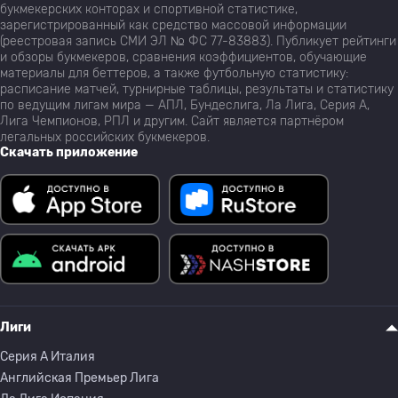
букмекерских конторах и спортивной статистике,
зарегистрированный как средство массовой информации
(реестровая запись СМИ ЭЛ № ФС 77-83883). Публикует рейтинги
и обзоры букмекеров, сравнения коэффициентов, обучающие
материалы для беттеров, а также футбольную статистику:
расписание матчей, турнирные таблицы, результаты и статистику
по ведущим лигам мира — АПЛ, Бундеслига, Ла Лига, Серия А,
Лига Чемпионов, РПЛ и другим. Сайт является партнёром
легальных российских букмекеров.
Скачать приложение
Лиги
Серия A Италия
Английская Премьер Лига