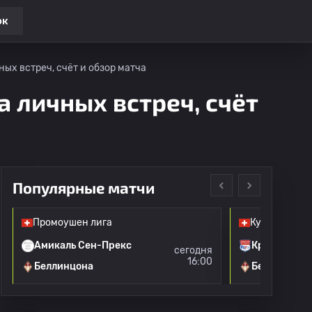
ок
ых встреч, счёт и обзор матча
а личных встреч, счёт
Популярные матчи
Промоушен лига
Кубок Швей
Амикаль Сен-Прекс
Красный Кр
сегодня
16:00
Беллинцона
Беллинцона