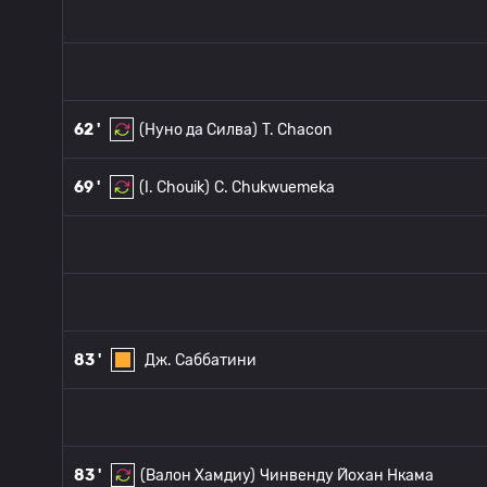
62 '
(Нуно да Силва)
T. Chacon
69 '
(I. Chouik)
C. Chukwuemeka
83 '
Дж. Саббатини
83 '
(Валон Хамдиу)
Чинвенду Йохан Нкама