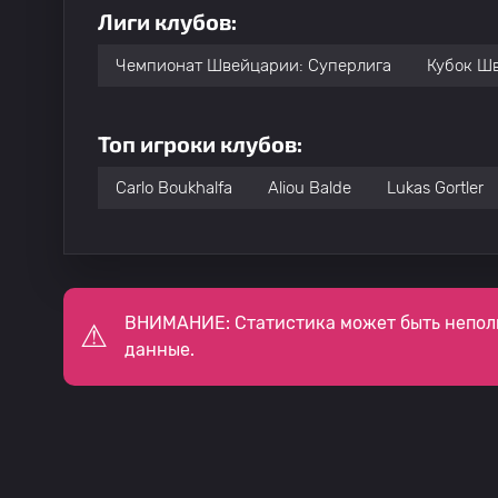
Лиги клубов:
Чемпионат Швейцарии: Суперлига
Кубок Ш
Топ игроки клубов:
Carlo Boukhalfa
Aliou Balde
Lukas Gortler
ВНИМАНИЕ: Статистика может быть непол
данные.