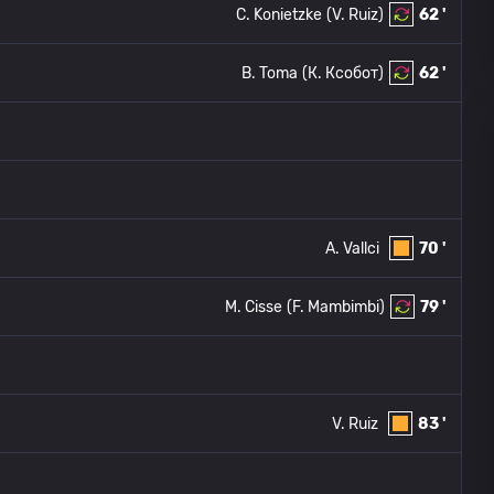
C. Konietzke
(V. Ruiz)
62 '
B. Toma
(К. Ксобот)
62 '
A. Vallci
70 '
M. Cisse
(F. Mambimbi)
79 '
V. Ruiz
83 '