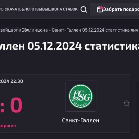
Забрать подар
РЫ
СКАЧАТЬ
БЛОГ
ОТЗЫВЫ
ШКОЛА СТАВОК
Швейцарии
Беллинцона - Санкт-Галлен 05.12.2024 статистика личн
ллен 05.12.2024 статистик
2024 22:30
:
0
Лига конференций
Санкт-Галлен
13.08
21:00
Шериф
Санкт-Галлен
вершен