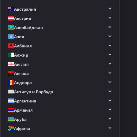
Австралия
Австрия
Азербайджан
Азия
Албания
Алжир
Англия
Ангола
Андорра
Антигуа и Барбуда
Аргентина
Армения
Аруба
Африка