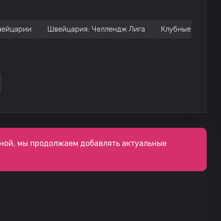
вейцарии
Швейцария: Челлендж Лига
Клубные товари
ной, мы продолжаем добавлять актуальные