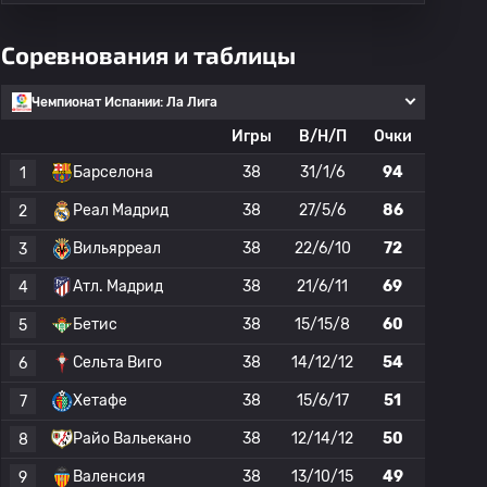
Соревнования и таблицы
Чемпионат Испании: Ла Лига
Игры
В/Н/П
Очки
Барселона
38
31/1/6
94
1
Реал Мадрид
38
27/5/6
86
2
Вильярреал
38
22/6/10
72
3
Атл. Мадрид
38
21/6/11
69
4
Бетис
38
15/15/8
60
5
Сельта Виго
38
14/12/12
54
6
Хетафе
38
15/6/17
51
7
Райо Вальекано
38
12/14/12
50
8
Валенсия
38
13/10/15
49
9