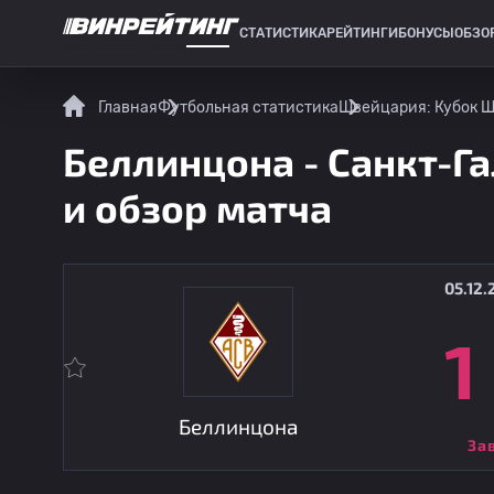
СТАТИСТИКА
РЕЙТИНГИ
БОНУСЫ
ОБЗО
СПОРТИВНАЯ СТАТИСТИКА
Главная
Футбольная статистика
Швейцария: Кубок 
Беллинцона - Санкт-Га
и обзор матча
05.12.
1
Беллинцона
За