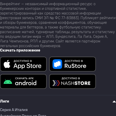
Винрейтинг — независимый информационный ресурс о
букмекерских конторах и спортивной статистике,
зарегистрированный как средство массовой информации
(реестровая запись СМИ ЭЛ № ФС 77-83883). Публикует рейтинги
и обзоры букмекеров, сравнения коэффициентов, обучающие
материалы для беттеров, а также футбольную статистику:
расписание матчей, турнирные таблицы, результаты и статистику
по ведущим лигам мира — АПЛ, Бундеслига, Ла Лига, Серия А,
Лига Чемпионов, РПЛ и другим. Сайт является партнёром
легальных российских букмекеров.
Скачать приложение
Лиги
Серия A Италия