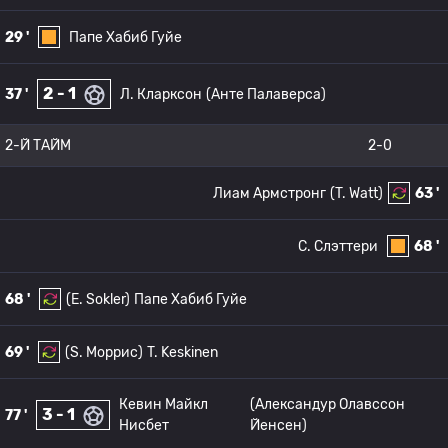
29 '
Папе Хабиб Гуйе
2 - 1
37 '
Л. Кларксон
(Анте Палаверса)
2-Й ТАЙМ
2-0
Лиам Армстронг
(T. Watt)
63 '
C. Слэттери
68 '
68 '
(E. Sokler)
Папе Хабиб Гуйе
69 '
(S. Моррис)
T. Keskinen
Кевин Майкл
(Александур Олавссон
3 - 1
77 '
Нисбет
Йенсен)