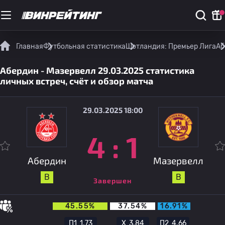
Главная
Футбольная статистика
Шотландия: Премьер Лига
Аб
Абердин - Мазервелл 29.03.2025 статистика
личных встреч, счёт и обзор матча
29.03.2025 18:00
4
:
1
Абердин
Мазервелл
В
В
Завершен
45.55%
37.54%
16.91%
П1
1.73
Х
3.84
П2
4.66