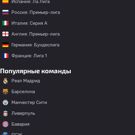
Испания: Ла Лига
Россия: Премьер-лига
Италия: Серия А
Англия: Премьер-лига
Германия: Бундеслига
Франция: Лига 1
Популярные команды
Реал Мадрид
Барселона
Манчестер Сити
Ливерпуль
Бавария
ПСЖ