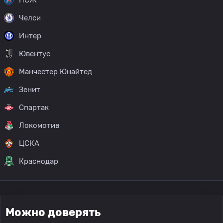
Челси
Интер
Ювентус
Манчестер Юнайтед
Зенит
Спартак
Локомотив
ЦСКА
Краснодар
Можно доверять