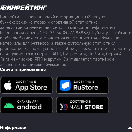
Винрейтинг — независимый информационный ресурс о
букмекерских конторах и спортивной статистике,
зарегистрированный как средство массовой информации
(реестровая запись СМИ ЭЛ № ФС 77-83883). Публикует рейтинги
и обзоры букмекеров, сравнения коэффициентов, обучающие
материалы для беттеров, а также футбольную статистику:
расписание матчей, турнирные таблицы, результаты и статистику
по ведущим лигам мира — АПЛ, Бундеслига, Ла Лига, Серия А,
Лига Чемпионов, РПЛ и другим. Сайт является партнёром
легальных российских букмекеров.
Скачать приложение
Информация