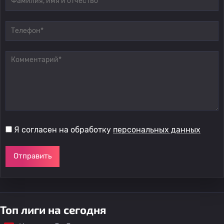
Я согласен на обработку
персональных данных
Отправить
Топ лиги на сегодня