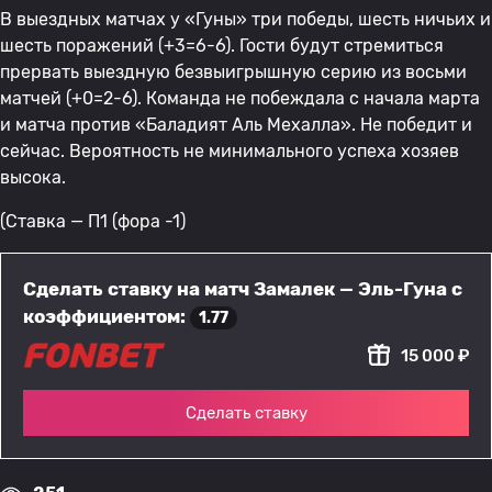
В выездных матчах у «Гуны» три победы, шесть ничьих и
шесть поражений (+3=6-6). Гости будут стремиться
прервать выездную безвыигрышную серию из восьми
матчей (+0=2-6). Команда не побеждала с начала марта
и матча против «Баладият Аль Мехалла». Не победит и
сейчас. Вероятность не минимального успеха хозяев
высока.
(Ставка — П1 (фора -1)
Сделать ставку на матч Замалек — Эль-Гуна с
коэффициентом:
1.77
15 000 ₽
Сделать ставку