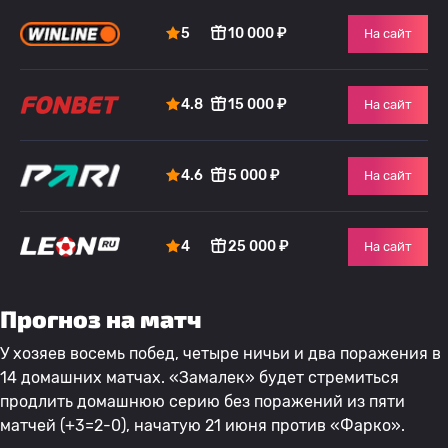
5
10 000 ₽
На сайт
4.8
15 000 ₽
На сайт
4.6
5 000 ₽
На сайт
4
25 000 ₽
На сайт
Прогноз на матч
У хозяев восемь побед, четыре ничьи и два поражения в
14 домашних матчах. «Замалек» будет стремиться
продлить домашнюю серию без поражений из пяти
матчей (+3=2-0), начатую 21 июня против «Фарко».