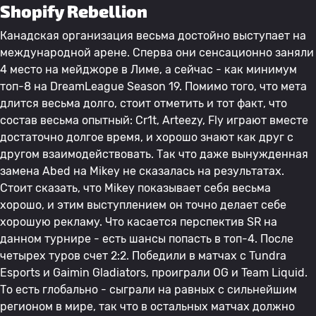
Shopify Rebellion
Канадская организация весьма достойно выступает на
международной арене. Сперва они сенсационно заняли
4 место на мейджоре в Лиме, а сейчас - как минимум
топ-8 на DreamLeague Season 19. Помимо того, что мета
длится весьма долго, стоит отметить и тот факт, что
состав весьма опытный: Cr1t, Arteezy, Fly играют вместе
достаточно долгое время, и хорошо знают как друг с
другом взаимодействовать. Так что даже вынужденная
замена Abed на Mikey не сказалась на результатах.
Стоит сказать, что Mikey показывает себя весьма
хорошо, и этим выступлением он точно делает себе
хорошую рекламу. Что касается перспектив SR на
данном турнире - есть шансы попасть в топ-4. После
четырех туров счет 2:2. Победили в матчах с Tundra
Esports и Gaimin Gladiators, проиграли OG и Team Liquid.
То есть глобально - сыграли на равных с сильнейшим
регионом в мире, так что в остальных матчах должно