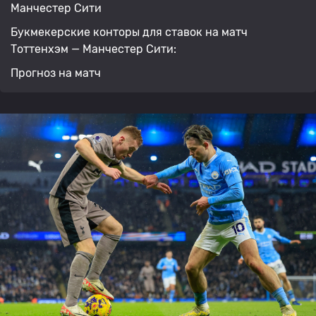
Манчестер Сити
Букмекерские конторы для ставок на матч
Тоттенхэм — Манчестер Сити:
Прогноз на матч