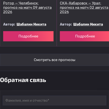
Ротор — Челябинск:
СКА-Хабаровск — Урал:
прогноз на матч 09 августа
прогноз на матч 02 августа
2026
2026
Автор:
Шабалин Никита
Автор:
Шабалин Никита
Подробнее
Подробнее
Смотреть все прогнозы
Обратная связь