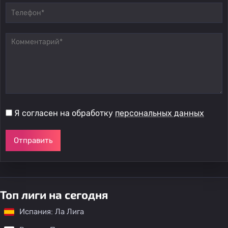
Я согласен на обработку
персональных данных
Отправить
Топ лиги на сегодня
Испания: Ла Лига