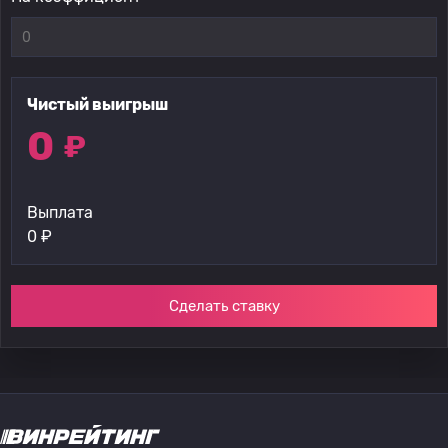
Чистый выигрыш
0
₽
Выплата
0
₽
Сделать ставку