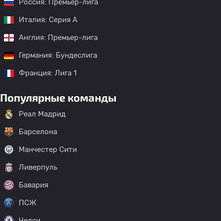
Россия: Премьер-лига
Италия: Серия А
Англия: Премьер-лига
Германия: Бундеслига
Франция: Лига 1
Популярные команды
Реал Мадрид
Барселона
Манчестер Сити
Ливерпуль
Бавария
ПСЖ
Челси