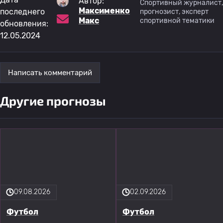
Автор:
Спортивный журналист,
Максименко
последнего
прогнозист, эксперт
Макс
спортивной тематики
обновления:
12.05.2024
Написать комментарий
Другие прогнозы
09.08.2026
02.09.2026
Футбол
Футбол