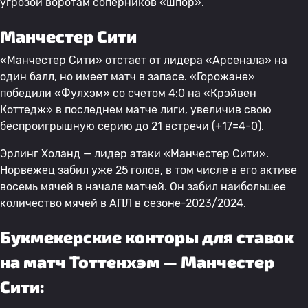
угрозой воротам соперников «шпор».
Манчестер Сити
«Манчестер Сити» отстает от лидера «Арсенала» на
один балл, но имеет матч в запасе. «Горожане»
победили «Фулхэм» со счетом 4:0 на «Крэйвен
Коттедж» в последнем матче лиги, увеличив свою
беспроигрышную серию до 21 встречи (+17=4-0).
Эрлинг Холанд — лидер атаки «Манчестер Сити».
Норвежец забил уже 25 голов, в том числе в его активе
восемь мячей в начале матчей. Он забил наибольшее
количество мячей в АПЛ в сезоне-2023/2024.
Букмекерские конторы для ставок
на матч Тоттенхэм — Манчестер
Сити: