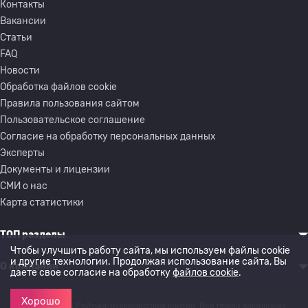
Контакты
Вакансии
Статьи
FAQ
Новости
Обработка файлов cookie
Правила пользования сайтом
Пользовательское соглашение
Согласие на обработку персональных данных
Эксперты
Документы и лицензии
СМИ о нас
Карта статистики
ТОП разделы
Чтобы улучшить работу сайта, мы используем файлы cookie
и другие технологии. Продолжая использование сайта, Вы
О компании
даете свое согласие на обработку
файлов cookie
.
Хорошо
© 2022-2026 Рейтинг букмекерских контор. Все права защищены.