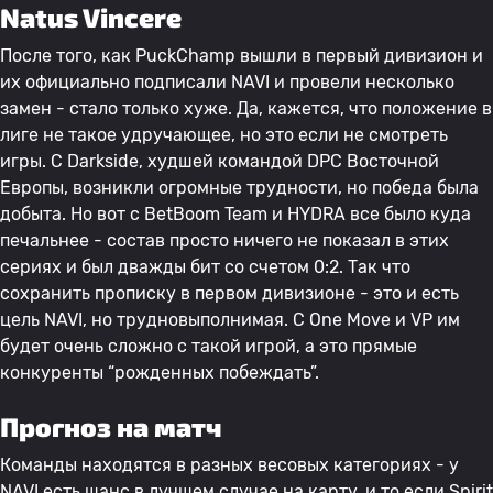
Natus Vincere
После того, как PuckChamp вышли в первый дивизион и
их официально подписали NAVI и провели несколько
замен - стало только хуже. Да, кажется, что положение в
лиге не такое удручающее, но это если не смотреть
игры. С Darkside, худшей командой DPC Восточной
Европы, возникли огромные трудности, но победа была
добыта. Но вот с BetBoom Team и HYDRA все было куда
печальнее - состав просто ничего не показал в этих
сериях и был дважды бит со счетом 0:2. Так что
сохранить прописку в первом дивизионе - это и есть
цель NAVI, но трудновыполнимая. С One Move и VP им
будет очень сложно с такой игрой, а это прямые
конкуренты “рожденных побеждать”.
Прогноз на матч
Команды находятся в разных весовых категориях - у
NAVI есть шанс в лучшем случае на карту, и то если Spirit