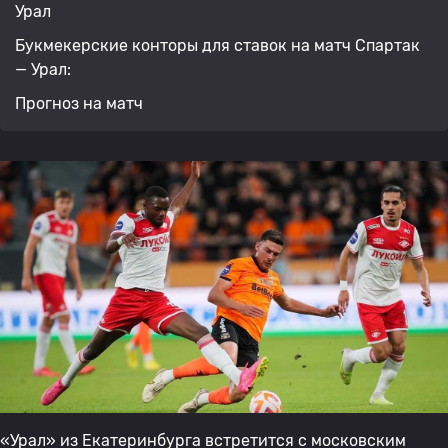
Урал
Букмекерские конторы для ставок на матч Спартак
— Урал:
Прогноз на матч
«Урал» из Екатеринбурга встретится с московским