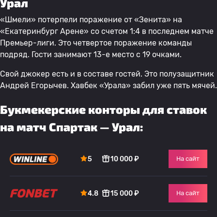
Урал
«Шмели» потерпели поражение от «Зенита» на
«Екатеринбург Арене» со счетом 1:4 в последнем матче
Премьер-лиги. Это четвертое поражение команды
подряд. Гости занимают 13-е место с 19 очками.
Свой джокер есть и в составе гостей. Это полузащитник
Андрей Егорычев. Хавбек «Урала» забил уже пять мячей.
Букмекерские конторы для ставок
на матч Спартак — Урал:
5
10 000 ₽
На сайт
4.8
15 000 ₽
На сайт