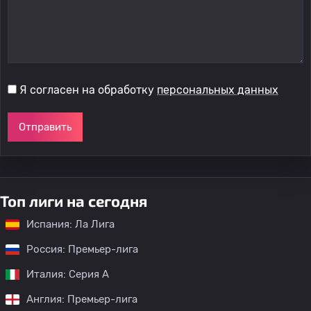
Я согласен на обработку
персональных данных
Отправить
Топ лиги на сегодня
Испания: Ла Лига
Россия: Премьер-лига
Италия: Серия А
Англия: Премьер-лига