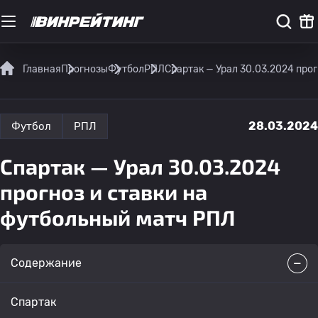
Главная
Прогнозы
Футбол
РПЛ
Спартак — Урал 30.03.2024 про
28.03.2024
Футбол
РПЛ
Спартак — Урал 30.03.2024
прогноз и ставки на
футбольный матч РПЛ
Содержание
Спартак