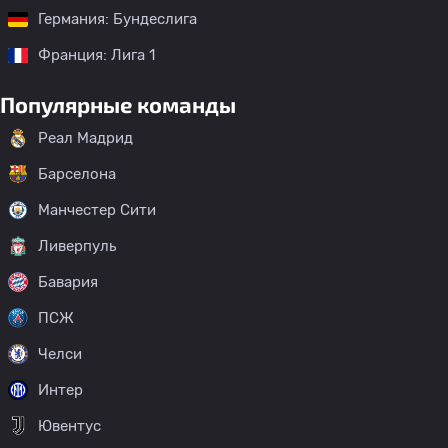
Германия: Бундеслига
Франция: Лига 1
Популярные команды
Реал Мадрид
Барселона
Манчестер Сити
Ливерпуль
Бавария
ПСЖ
Челси
Интер
Ювентус