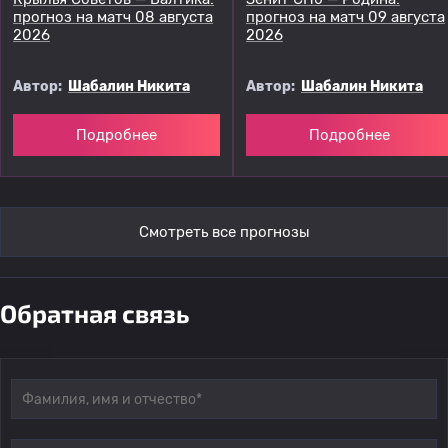
прогноз на матч 08 августа
прогноз на матч 09 августа
2026
2026
Автор:
Шабалин Никита
Автор:
Шабалин Никита
Подробнее
Подробнее
Смотреть все прогнозы
Обратная связь