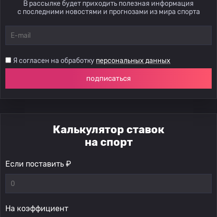
В рассылке будет приходить полезная информация
с последними новостями и прогнозами из мира спорта
Я согласен на обработку
персональных данных
подписаться
Калькулятор ставок
на спорт
Если поставить ₽
На коэффициент