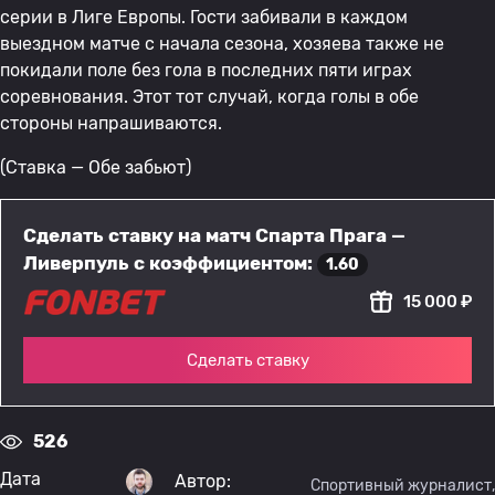
серии в Лиге Европы. Гости забивали в каждом
выездном матче с начала сезона, хозяева также не
покидали поле без гола в последних пяти играх
соревнования. Этот тот случай, когда голы в обе
стороны напрашиваются.
(Ставка — Обе забьют)
Сделать ставку на матч Спарта Прага —
Ливерпуль с коэффициентом:
1.60
15 000 ₽
Сделать ставку
526
Дата
Автор:
Спортивный журналист,