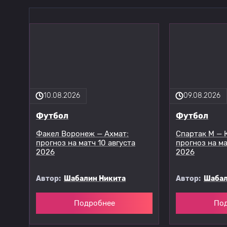
10.08.2026
09.08.2026
Футбол
Футбол
Факел Воронеж — Ахмат:
Спартак М — 
прогноз на матч 10 августа
прогноз на ма
2026
2026
Автор:
Шабалин Никита
Автор:
Шабал
Подробнее
По