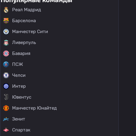
Реал Мадрид
Барселона
Манчестер Сити
Ливерпуль
Бавария
ПСЖ
Челси
Интер
Ювентус
Манчестер Юнайтед
Зенит
Спартак