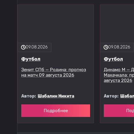
09.08.2026
09.08.2026
Футбол
Футбол
Зенит СПб — Родина: прогноз
Динамо М — 
на матч 09 августа 2026
Махачкала: п
августа 2026
Автор:
Шабалин Никита
Автор:
Шабал
Подробнее
По