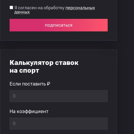
Я согласен на обработку
персональных
данных
подписаться
Калькулятор ставок
на спорт
Если поставить ₽
На коэффициент