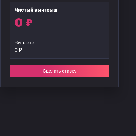
Чистый выигрыш
0
₽
Выплата
0
₽
Сделать ставку