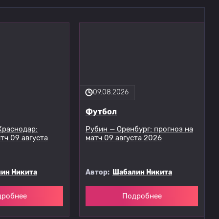
09.08.2026
Футбол
Краснодар:
Рубин — Оренбург: прогноз на
тч 09 августа
матч 09 августа 2026
ин Никита
Автор:
Шабалин Никита
дробнее
Подробнее