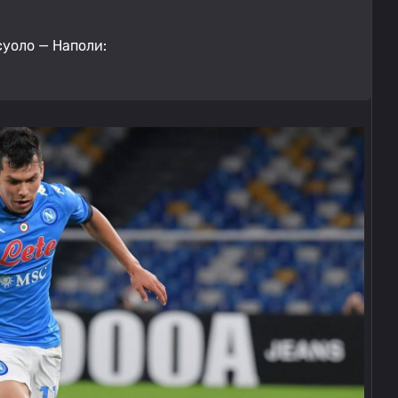
суоло — Наполи: