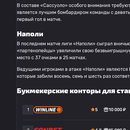
В составе «Сассуоло» особого внимания требую
является лучшим бомбардиром команды с девятью
первый гол в матче.
Наполи
В последнем матче лиги «Наполи» сыграл вничью 
«партенопейцы» увеличили свою безвыигрышную 
место с 37 очками в 25 матчах.
Ведущими игроками в атаке «Наполи» являются 
которые забили восемь, семь и шесть раз соотве
Букмекерские конторы для став
1
5
10 000 ₽