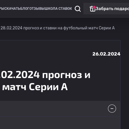
Забрать подар
РЫ
СКАЧАТЬ
БЛОГ
ОТЗЫВЫ
ШКОЛА СТАВОК
28.02.2024 прогноз и ставки на футбольный матч Серии А
26.02.2024
02.2024 прогноз и
 матч Серии А