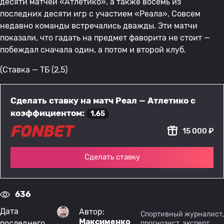
десяти матчей «Атлетико», а также восемь из
последних десяти игр с участием «Реала». Совсем
недавно команды встречались дважды. Эти матчи
показали, что гадать на предмет фаворита не стоит —
побеждал сначала один, а потом и второй клуб.
(Ставка — ТБ (2,5)
Сделать ставку на матч Реал — Атлетико с
коэффициентом:
1.65
15 000 ₽
Сделать ставку
636
Дата
Автор:
Спортивный журналист,
Максименко
последнего
прогнозист, эксперт