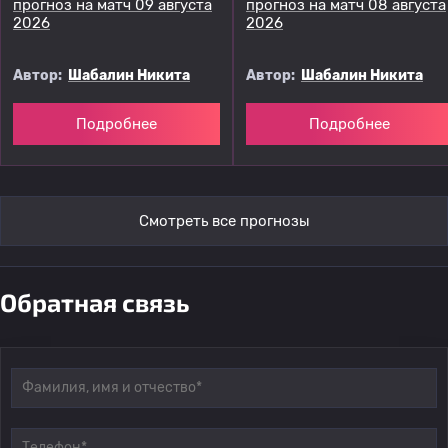
прогноз на матч 09 августа
прогноз на матч 08 августа
2026
2026
Автор:
Шабалин Никита
Автор:
Шабалин Никита
Подробнее
Подробнее
Смотреть все прогнозы
Обратная связь