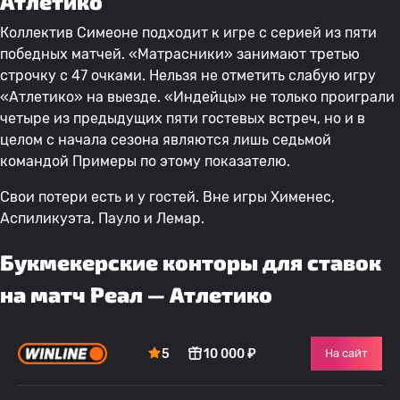
Атлетико
Коллектив Симеоне подходит к игре с серией из пяти
победных матчей. «Матрасники» занимают третью
строчку с 47 очками. Нельзя не отметить слабую игру
«Атлетико» на выезде. «Индейцы» не только проиграли
четыре из предыдущих пяти гостевых встреч, но и в
целом с начала сезона являются лишь седьмой
командой Примеры по этому показателю.
Свои потери есть и у гостей. Вне игры Хименес,
Аспиликуэта, Пауло и Лемар.
Букмекерские конторы для ставок
на матч Реал — Атлетико
5
10 000 ₽
На сайт