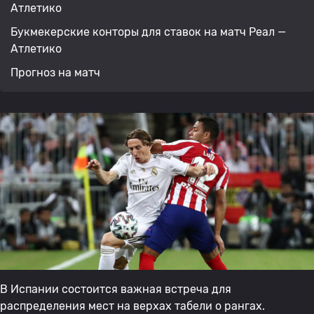
Атлетико
Букмекерские конторы для ставок на матч Реал —
Атлетико
Прогноз на матч
В Испании состоится важная встреча для
распределения мест на верхах табели о рангах.