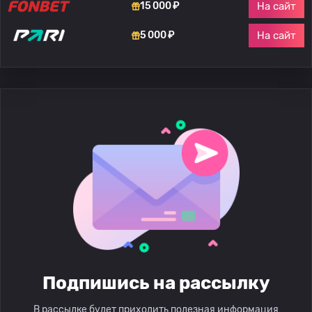
На сайт
15 000 ₽
На сайт
5 000 ₽
Подпишись на рассылку
В рассылке будет приходить полезная информация